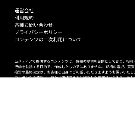
運営会社
利用規約
各種お問い合わせ
プライバシーポリシー
コンテンツの二次利用について
当メディアで提供するコンテンツは、情報の提供を目的としており、投資
行動を勧誘する目的で、作成したものではありません。 銘柄の選択、売買
投資の最終決定は、お客様ご自身でご判断いただきますようお願いいたしま
コンテンツの情報は、弊社が信頼できると判断した情報源から入手したも
が、その情報源の確実性を保証したものではありません。 また、本コンテ
載内容は、予告なしに変更することがあります。
「投資のコンシェルジュ」はMONO Investmentの登録商標です（登録商標
6527070号）。
Copyright © 2022 株式会社MONO Investment All rights reserved.