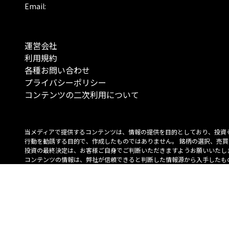
Email:
運営会社
利用規約
各種お問い合わせ
プライバシーポリシー
コンテンツの二次利用について
当メディアで提供するコンテンツは、情報の提供を目的としており、投資
行動を勧誘する目的で、作成したものではありません。 銘柄の選択、売買
投資の最終決定は、お客様ご自身でご判断いただきますようお願いいたしま
コンテンツの情報は、弊社が信頼できると判断した情報源から入手したも
が、その情報源の確実性を保証したものではありません。 また、本コンテ
載内容は、予告なしに変更することがあります。
「投資のコンシェルジュ」はMONO Investmentの登録商標です（登録商標
6527070号）。