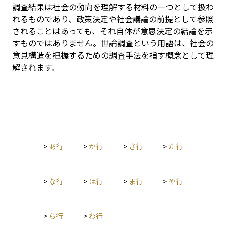
調査結果は社会の動向を理解する材料の一つとして扱わ
れるものであり、政策決定や社会議論の前提として参照
されることはあっても、それ自体が意思決定の結論を示
すものではありません。世論調査という用語は、社会の
意見構造を把握するための調査手法を指す概念として理
解されます。
>
あ行
>
か行
>
さ行
>
た行
>
な行
>
は行
>
ま行
>
や行
>
ら行
>
わ行