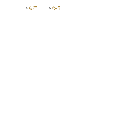
>
ら行
>
わ行