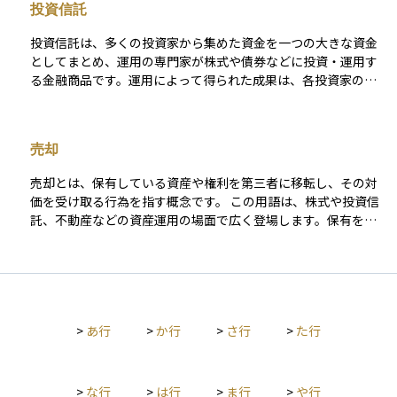
投資信託
していれば、その時点で売買が成立し、これが約定となりま
す。投資では、この約定が実際の資産の動きを決定づける重要
投資信託は、多くの投資家から集めた資金を一つの大きな資金
なタイミングであり、注文方法（指値や成行など）や市場の状
としてまとめ、運用の専門家が株式や債券などに投資・運用す
況によって、約定のタイミングや可否が左右されることもあり
る金融商品です。運用によって得られた成果は、各投資家の投
ます。
資額に応じて分配される仕組みとなっています。 この商品の特
徴は、少額から始められることと分散投資の効果が得やすい点
にあります。ただし、運用管理に必要な信託報酬や購入時手数
売却
料などのコストが発生することにも注意が必要です。また、投
資信託ごとに運用方針やリスクの水準が異なり、運用の専門家
売却とは、保有している資産や権利を第三者に移転し、その対
がその方針に基づいて投資先を選定し、資金を運用していきま
価を受け取る行為を指す概念です。 この用語は、株式や投資信
す。
託、不動産などの資産運用の場面で広く登場します。保有を続
けるか、手放すかを判断する局面や、取引の結果を税制上どの
ように扱うかを整理する文脈で用いられます。特に投資におい
ては、「保有中の評価」と「売却による確定」という区切りを
示す言葉として、損益や課税関係を考える際の前提となりま
す。 誤解されやすい点として、売却が単に「資産を現金化する
>
あ行
>
か行
>
さ行
>
た行
行為」や「利益を得るための行動」だと捉えられることがあり
ます。しかし、売却は利益確定だけを意味するものではなく、
損失の確定やリスクの解消、資産構成の見直しといった多様な
意味を持ちます。また、評価上の損益と異なり、売却によって
>
な行
>
は行
>
ま行
>
や行