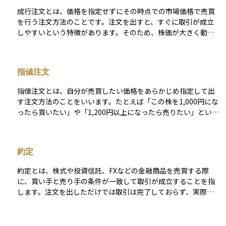
成行注文とは、価格を指定せずにその時点での市場価格で売買
を行う注文方法のことです。注文を出すと、すぐに取引が成立
しやすいという特徴があります。そのため、株価が大きく動い
ているときや、すぐに売りたい・買いたいというときに使われ
ます。 ただし、価格を指定しないため、想定よりも高く買って
しまったり、安く売ってしまったりすることもあり、注意が必
指値注文
要です。スピード重視の取引には向いていますが、価格をコン
トロールしたいときには他の注文方法の方が適しています。
指値注文とは、自分が売買したい価格をあらかじめ指定して出
す注文方法のことをいいます。たとえば「この株を1,000円にな
ったら買いたい」や「1,200円以上になったら売りたい」といっ
たように、自分が希望する価格を指定して注文します。 指定し
た価格に達しない限り売買は成立しないため、思い通りの価格
で取引できる一方で、注文が成立しないまま終わる可能性もあ
約定
ります。投資家が損失を抑えたり、利益をしっかり確保したり
するために、計画的に使われる注文方法です。特に相場が急変
約定とは、株式や投資信託、FXなどの金融商品を売買する際
したときに冷静に売買するための手段として、初心者にも役立
に、買い手と売り手の条件が一致して取引が成立することを指
つ仕組みです。
します。注文を出しただけでは取引は完了しておらず、実際に
その注文が市場で相手とマッチして取引が成立した瞬間に「約
定した」と表現されます。 たとえば、ある株を「1,000円で買
う」という注文を出し、売りたい人が同じ価格で売り注文を出