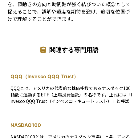
を、値動きの方向と時間軸が強く結びついた概念として
捉えることで、誤解や過度な期待を避け、適切な位置づ
けで理解することができます。
関連する専門用語
QQQ（Invesco QQQ Trust）
QQQとは、アメリカの代表的な株価指数であるナスダック100
指数に連動するETF（上場投資信託）の名称です。正式には「I
nvesco QQQ Trust（インベスコ・キュートラスト）」と呼ば
れ、米国のナスダック市場に上場している時価総額の大きな10
0社の株で構成されています。 特に、AppleやMicrosoft、Ama
zon、NVIDIAなど、テクノロジー分野を中心とした企業が多く
NASDAQ100
含まれているため、成長性の高い米国企業に分散投資したい人
にとって人気のある商品です。QQQを通じて、個別株を買わな
NASDAQ100とは、アメリカのナスダック市場に上場している