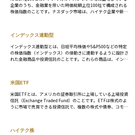
くても、先端企業の成長の恩恵を受けられるという利点があり
企業のうち、金融業を除いた時価総額上位100社で構成される
ます。投資初心者にとっても、アメリカ経済の成長に乗るため
株価指数のことです。ナスダック市場は、ハイテク企業や新興
の入り口として活用しやすいETFです。
企業が多く上場していることで知られており、NASDAQ100に
はアップル、マイクロソフト、アマゾン、グーグル（アルファ
ベット）、メタ（旧フェイスブック）など、世界的に影響力の
インデックス連動型
ある大企業が多く含まれています。そのため、この指数に投資
することで、米国の成長企業を中心に分散投資ができる点が魅
インデックス連動型とは、日経平均株価やS&P500などの特定
力です。テクノロジー分野の成長を取り込める一方で、価格の
の株価指数（インデックス）の値動きに連動するように設計さ
変動も大きくなりやすいため、リターンとリスクの両面を理解
れた金融商品や投資信託のことです。これらの商品は、インデ
したうえで活用することが大切です。投資信託やETFなどでもN
ックスに含まれる銘柄を同じような割合で保有することで、イ
ASDAQ100に連動する商品が多く提供されており、つみたてや
ンデックスとほぼ同じ値動きを目指します。つまり、市場全体
一括投資の対象としても人気があります。
の動きに合わせて資産を増減させることを目的としており、個
米国ETF
別銘柄の選定やタイミングを図る必要がないため、初心者でも
取り組みやすいのが特徴です。手数料が比較的安く、長期的に
米国ETFとは、アメリカの証券取引所に上場している上場投資
安定した運用成果を目指せる点から、長期投資の基本戦略とし
信託（Exchange Traded Fund）のことです。ETFは株式のよ
て広く用いられています。
うに市場で売買できる投資信託で、複数の株式や債券、コモデ
ィティ（商品）などをひとまとめにして運用します。 米国ETF
は、世界中の投資家が利用しており、低コストで分散投資がで
きる点が大きな魅力です。たとえば、「S&P500」や「ナスダッ
ハイテク株
ク100」などの代表的な株価指数に連動するETFが人気で、アッ