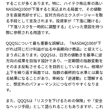
することが多くあります。特に、ハイテク株比率の高い
NASDAQ100が下落すると見込まれる局面で、その値動
きを直接売却せずに、反対方向のエクスポージャーを取
る手段として言及されます。投資家が「下落に賭ける」
「下落リスクを一時的に調整する」といった意図を持つ
際に参照される用語です。
QQQSについて最も重要な誤解は、「NASDAQ100が下
がれば同じだけ利益が出る中長期向け商品」と捉えてし
まう点にあります。QQQSは、日次の値動きを基準に逆
方向の成果を目指す設計であり、一定期間の指数変動を
そのまま反転させることを目的としていません。相場が
上下を繰り返す局面では、指数の最終的な水準とは異な
る結果になることがあり、単純な「逆連動」と理解する
と、想定外のパフォーマンスにつながりやすくなりま
す。
また、QQQSは「リスクを下げるための保険」や「安全
なヘッジ手段」として語られることもありますが、これ