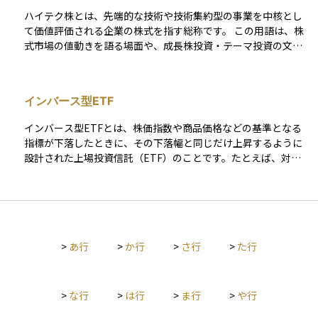
プルやマイクロソフトなどの大企業に間接的に投資できます。
ハイテク株とは、先端的な技術や技術集約型の事業を中核とし
また、配当金が定期的に支払われる商品も多く、長期投資や資
て価値評価される企業の株式を指す総称です。 この用語は、株
産形成の手段として利用されています。為替リスクや米国の税
式市場の値動きを語る場面や、成長株投資・テーマ投資の文脈
制にも注意が必要ですが、世界経済の成長を取り込める手段と
で頻繁に登場します。特に、相場全体を牽引している銘柄群
して、日本の個人投資家にも広く浸透しています。
や、指数の上昇要因を説明する際に、「ハイテク株が買われ
た」「ハイテク株が売られた」といった形で使われることが多
インバース型ETF
く見られます。個別企業の詳細に立ち入らず、株式市場の一部
を大まかに切り分けるためのラベルとして機能している用語で
インバース型ETFとは、株価指数や商品価格などの基準となる
す。 ハイテク株について最も生じやすい誤解は、「IT企業＝ハ
指標が下落したときに、その下落幅と同じだけ上昇するように
イテク株」「新しいサービスを提供していればハイテク株」と
設計された上場投資信託（ETF）のことです。たとえば、対象
いう単純化です。実際には、どの企業がハイテク株に含まれる
指数が1日で2%下がれば、そのインバース型ETFは約2%上が
かについて統一的な基準は存在していません。指数、メディ
るように運用されます。これにより、相場の下落局面でも利益
ア、投資家の文脈によって、指している範囲は異なります。ソ
を狙える手段として活用されます。 通常のETFは相場の上昇に
フトウェアや半導体のように明確に技術依存度が高い分野が含
連動して価値が上がりますが、インバース型はその逆を狙う仕
まれることもあれば、技術を活用して成長してきた消費関連企
組みで、特に短期のヘッジ目的や、下落トレンドにおける投機
業が含まれる場合もあります。そのため、言葉の射程を固定し
>
あ行
>
か行
>
さ行
>
た行
的な取引に向いています。ただし、この商品も日次での値動き
て理解すると、判断を誤りやすくなります。 また、「ハイテク
に連動するよう設計されているため、長期保有では意図した成
株は常に成長性が高い」「景気に左右されにくい」といったイ
果が出にくい点に注意が必要です。ボラティリティが高い市場
メージも広く共有されていますが、これは過去の局面での成功
では、指数が元の水準に戻ってもETFの価格は回復しないこと
>
な行
>
は行
>
ま行
>
や行
体験から生まれた側面が大きいと言えます。ハイテク株という
があるため、理解と慎重な運用が求められます。
分類は、事業内容や技術要素に着目した便宜的な括りであり、