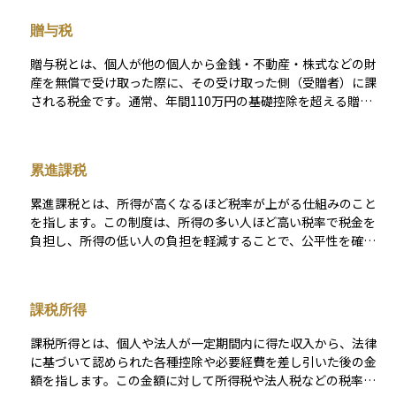
れます。控除制度もあり、基礎控除や扶養控除、医療費控除な
贈与税
どを活用することで課税所得を減らし、税負担を軽減できま
す。
贈与税とは、個人が他の個人から金銭・不動産・株式などの財
産を無償で受け取った際に、その受け取った側（受贈者）に課
される税金です。通常、年間110万円の基礎控除を超える贈与
に対して課税され、超過分に応じた累進税率が適用されます。
この制度は、資産の無税移転を防ぎ、相続税との整合性を保つ
ことを目的として設けられています。特に、親から子へ計画的
累進課税
に資産を移転する際には活用されることが多く、教育資金や住
宅取得資金などに関しては、一定の条件を満たすことで非課税
累進課税とは、所得が高くなるほど税率が上がる仕組みのこと
となる特例もあります。 なお、現在は「暦年課税」と「相続時
を指します。この制度は、所得の多い人ほど高い税率で税金を
精算課税」の2制度が併存していますが、政府は近年、相続税と
負担し、所得の低い人の負担を軽減することで、公平性を確保
贈与税の一体化を含めた制度改正を検討しており、将来的に制
することを目的としています。 代表的な累進課税制度には、所
度の選択肢や非課税枠、課税タイミングが見直される可能性が
得税や相続税があります。所得税は、課税所得に応じて税率が
あります。 こうした背景からも、贈与税は単なる一時的な贈与
変わり、日本では5％から45％までの7段階の税率が設定されて
の問題にとどまらず、長期的な資産承継や相続対策の設計に深
課税所得
います。例えば、課税所得が195万円以下の場合の税率は5％で
く関わる重要な制度です。税制の動向を踏まえた上で、専門家
すが、4,000万円を超えると税率は45％となります。このよう
と連携しながら最適な活用方法を検討することが求められま
課税所得とは、個人や法人が一定期間内に得た収入から、法律
に、所得が増えるにつれて税負担も増える仕組みになっていま
す。
に基づいて認められた各種控除や必要経費を差し引いた後の金
す。 相続税も同様に累進課税が適用され、相続財産が多いほど
額を指します。この金額に対して所得税や法人税などの税率が
高い税率がかかります。たとえば、相続財産が1,000万円以下の