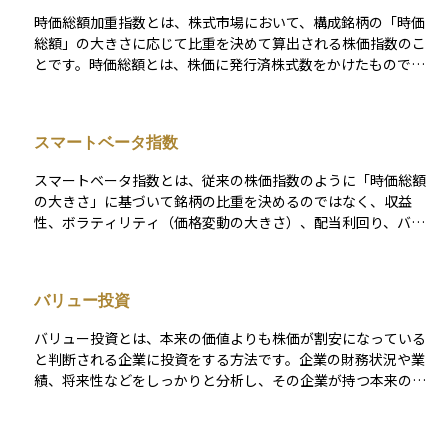
時価総額加重指数とは、株式市場において、構成銘柄の「時価
総額」の大きさに応じて比重を決めて算出される株価指数のこ
とです。時価総額とは、株価に発行済株式数をかけたもので、
企業の市場における価値を表しています。 この指数では、時価
総額の大きい企業の株価の動きが、指数全体に与える影響も大
きくなります。たとえば、ある企業の株価が上がっても、それ
スマートベータ指数
が小規模な企業であれば指数に与える影響は小さく、大企業の
株価が動くと指数全体が大きく動くことになります。 代表的な
スマートベータ指数とは、従来の株価指数のように「時価総額
時価総額加重指数には、「日経平均株価」ではなく「TOPIX
の大きさ」に基づいて銘柄の比重を決めるのではなく、収益
（東証株価指数）」や「S&P500」などがあり、幅広い銘柄を対
性、ボラティリティ（価格変動の大きさ）、配当利回り、バリ
象にして市場全体の動きをより正確に反映しやすいとされてい
ュエーション（割安度）など、特定の投資戦略やファクター
ます。
（要因）に基づいて構成される株価指数のことです。これによ
り、リスクを抑えながら市場平均を上回る成果を目指すことが
バリュー投資
できます。 たとえば、単に大企業が多いというだけで選ぶので
はなく、「安定して高配当を出している企業」や「株価の変動
バリュー投資とは、本来の価値よりも株価が割安になっている
が小さい企業」などを組み合わせて、より戦略的なポートフォ
と判断される企業に投資をする方法です。企業の財務状況や業
リオを作るのがスマートベータ指数の考え方です。 初心者の方
績、将来性などをしっかりと分析し、その企業が持つ本来の価
には、「単なる平均ではなく、ちょっと“かしこく”工夫された
値に比べて株価が低いと考えられる場合に株を購入します。そ
指数」とイメージするとわかりやすいでしょう。最近では、ET
して、時間の経過とともに株価が本来の価値に近づくことを期
F（上場投資信託）などでもこの考え方を取り入れた商品が増え
待して利益を得ようとする考え方です。市場の流れに左右され