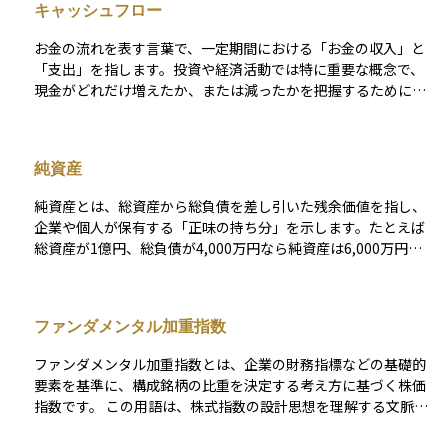
ており、パッシブ運用とアクティブ運用の中間的な存在として
キャッシュフロー
ず、じっくりと資産を育てたい人に向いている投資手法です。
注目されています。
お金の流れを表す言葉で、一定期間における「お金の収入」と
「支出」を指します。投資や経済活動では特に重要な概念で、
現金がどれだけ増えたか、または減ったかを把握するために使
われます。キャッシュフローは大きく3つに分かれます。 1つ目
は本業による収益や費用を示す「営業キャッシュフロー」、2つ
目は資産の購入や売却に関連する「投資キャッシュフロー」、3
純資産
つ目は借入金や配当などの「財務キャッシュフロー」です。 キ
ャッシュフローがプラスであれば手元にお金が増えている状
純資産とは、総資産から総負債を差し引いた残余価値を指し、
態、マイナスであれば減っている状態を示します。これを理解
企業や個人が保有する「正味の持ち分」を示します。たとえば
することで、資産の健全性や投資先の実態を見極めることがで
総資産が1億円、総負債が4,000万円なら純資産は6,000万円と
き、初心者でも資金管理や投資判断の基礎として役立てられま
なり、この値がプラスであれば財政基盤は概ね健全、マイナス
す。
であれば将来の資金繰りに注意が必要だと判断できます。 企業
では貸借対照表の「純資産の部」に計上され、株主資本（資本
ファンダメンタル加重指数
金・資本剰余金・利益剰余金など）とその他包括利益累計額が
主要項目です。純資産は自己資本比率やROEの分母となり、財
ファンダメンタル加重指数とは、企業の財務指標などの基礎的
務健全性や資本効率を測定する起点になる指標です。利益の内
要素を基準に、構成銘柄の比重を決定する考え方に基づく株価
部留保や株式発行が増加要因となる一方、赤字計上や配当、自
指数です。 この用語は、株式指数の設計思想を理解する文脈
己株式取得は減少要因となります。また時価評価差額や為替換
や、インデックス投資の手法を比較検討する場面で登場しま
算差額も変動要因となるため、採用している会計基準によって