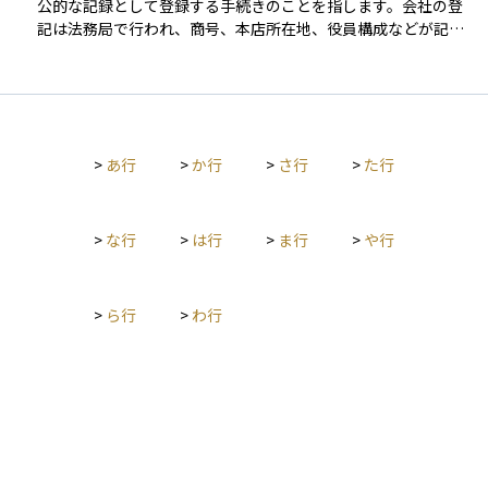
公的な記録として登録する手続きのことを指します。会社の登
な非課税枠や控除制度が設けられており、これらを適切に活用
記は法務局で行われ、商号、本店所在地、役員構成などが記録
することで税負担を抑えることが可能です。代表的な制度には
されます。これらの登記情報は誰でも確認でき、取引の透明性
以下のようなものがあります。 - 生命保険金の非課税枠：法定
を確保するために重要な役割を果たします。 投資家にとって
相続人1人あたり500万円まで非課税 - 死亡退職金の非課税枠：
も、登記情報は企業の実在性や信用を確認するための客観的な
生命保険と同様に1人あたり500万円まで非課税 - 債務控除：被
根拠のひとつであり、投資判断の信頼性を高める助けになりま
相続人に借入金などの債務があった場合、その金額を控除可能
す。また、不動産投資においても、登記を通じて所有権や担保
- 葬式費用の控除：通夜・葬儀などにかかった費用は、相続財
>
あ行
>
か行
>
さ行
>
た行
権の状態を確認できます。
産から差し引くことができる また、配偶者には配偶者の税額軽
減（1億6,000万円または法定相続分まで非課税）が認められて
おり、適切に遺産分割を行えば、税額を大幅に減らすことがで
>
な行
>
は行
>
ま行
>
や行
きます。 相続税は、財産の種類や分割の仕方、受け取る人の立
場によって税額が大きく変動するため、生前からの対策が非常
に重要です。生命保険や不動産の活用、資産の組み替えなどを
通じて、相続税評価額をコントロールすることが、家族への負
>
ら行
>
わ行
担を減らし、スムーズな資産承継を実現するための鍵となりま
す。