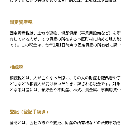
しやすいという特徴があります。例えば、上場株式や国債は市
場で取引量が多く、いつでも売買できるため、流動性が高い資
産とされています。 一方、不動産や未上場株式のように、売買
相手を見つけるのが難しかったり、取引に時間がかかったりす
固定資産税
る資産は、流動性が低いといえます。 投資をする際には、自分
が必要なときに資金を取り出せるかを考えることが重要です。
固定資産税は、土地や建物、償却資産（事業用設備など）を所
特に初心者は、流動性が高い資産を選ぶことで、急な資金需要
有している人が、その資産の所在する市区町村に納める地方税
にも対応しやすく、リスクを抑えることができます。
です。この税金は、毎年1月1日時点の固定資産の所有者に課さ
れます。課税額は、資産の「課税標準額」に基づき、標準税率
1.4%を乗じて算出されますが、市区町村によっては条例で異な
る場合もあります。また、土地や住宅には負担軽減措置が設け
相続税
られることがあり、課税額が抑えられるケースもあります。固
定資産税は、その地域のインフラや公共サービスの維持・運営
相続税とは、人が亡くなった際に、その人の財産を配偶者や子
を支える重要な財源となっており、納税通知書は通常、毎年4～
どもなどの相続人が受け継いだときに課される税金です。対象
6月頃に送付されます。不動産を所有する際には、この税金を考
となる財産には、預貯金や不動産、株式、貴金属、事業用資産
慮して資産計画を立てることが重要です。
などが含まれ、相続財産の合計額が一定の基準額を超えると課
税対象となります。 相続税には、「3,000万円＋600万円×法定
相続人の数」で計算される基礎控除があり、この範囲内であれ
登記（登記手続き）
ば原則として税金はかかりません。しかし、資産規模が大きい
場合や相続人の数が少ない場合には、課税対象となり、10％〜
登記とは、会社の設立や変更、財産の所有権などの法的事項を
55％の累進税率が適用されます。 さらに、相続税にはさまざま