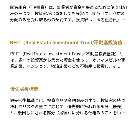
資商品よりも手軽に始められることが魅力で、資産運用の入門
匿名組合（TK投資）は、事業者が資金を集めるために使う仕組
として注目されています。ただし、プロジェクトの内容や運営
みの一つで、投資家が出資をしても経営には関与せず、利益の
者の信頼性などをしっかり確認することが大切です。
分配のみを受け取る形の契約です。投資家は「匿名組合員」と
して名前を表に出さずに出資し、出資先の事業が成功すれば利
益を受け取りますが、損失が出た場合には出資金の範囲内で損
をします。 この仕組みは不動産や飲食店、ソーシャルレンディ
REIT（Real Estate Investment Trust/不動産投資信
ングなどでよく利用されており、投資家は経営リスクを負わず
託）
に事業の収益をシェアすることができます。ただし、元本保証
REIT（Real Estate Investment Trust／不動産投資信託）と
はなく、情報開示も限定的な場合があるため、内容をよく理解
は、多くの投資家から集めた資金を使って、オフィスビルや商
したうえで投資判断をすることが大切です。
業施設、マンション、物流施設などの不動産に投資し、そこで
得られた賃貸収入や売却益を分配する金融商品です。 REITは証
券取引所に上場されており、株式と同じように市場で売買でき
ます。そのため、通常の不動産投資と比べて流動性が高く、少
優先劣後構造
額から手軽に不動産投資を始められるのが大きな特徴です。 投
資家は、REITを通じて間接的にさまざまな不動産の「オーナ
優先劣後構造とは、投資商品や金融商品の中で、投資家の持つ
ー」となり、不動産運用のプロによる安定した収益（インカム
権利やリスクの重さに応じて、優先的に扱われる部分（優先）
ゲイン）を得ることができます。しかも、実物の不動産を所有
と、後回しにされる部分（劣後）に分ける仕組みのことをいい
するわけではないので、物件の管理や修繕といった手間がかか
ます。例えば、不動産投資信託やファンドなどで使われ、投資
らない点も魅力です。また、複数の物件に分散投資しているた
家の中でも「損失が出た場合に誰がどこまで負担するか」をあ
め、リスクを抑えながら収益を狙える点も人気の理由です。 一
らかじめ決めておくために用いられます。優先部分を持つ投資