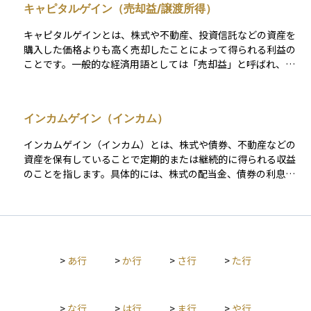
方で、REITの価格は、不動産市況や金利の動向、経済環境の変
キャピタルゲイン（売却益/譲渡所得）
家は比較的安定したリターンを得やすい一方で、劣後部分を持
化などの影響を受けます。特に金利が上昇すると、REITの価格
つ投資家はリスクが高い分、利益が出たときにはその分だけ多
が下がる傾向があるため、市場環境を定期的にチェックしなが
キャピタルゲインとは、株式や不動産、投資信託などの資産を
くのリターンが期待できます。この構造により、リスクを分担
ら投資判断を行うことが重要です。 REITは、安定した収益を重
購入した価格よりも高く売却したことによって得られる利益の
しながら多様な投資ニーズに応える仕組みが可能になります。
視する人や、実物資産への投資に関心があるものの手間やコス
ことです。一般的な経済用語としては「売却益」と呼ばれ、資
トを抑えたい人にとって、有力な選択肢となる資産運用手段の
産運用における収益のひとつとして広く使われています。日本
一つです。
の税法においては、このキャピタルゲインは「譲渡所得」とし
て分類され、確定申告などで所得として扱われます。つまり、
インカムゲイン（インカム）
経済的な意味ではキャピタルゲインと譲渡所得は同様の概念を
指しますが、前者が広義の利益、後者が課税対象としての所得
インカムゲイン（インカム）とは、株式や債券、不動産などの
という違いがあります。投資の成果を判断したり、税金を計算
資産を保有していることで定期的または継続的に得られる収益
したりするうえで、両者の使われ方を正しく理解することが大
のことを指します。具体的には、株式の配当金、債券の利息、
切です。
不動産の家賃収入などが代表的な例です。一方で、資産の売買
差益から生まれるキャピタルゲインとは異なり、保有し続ける
ことで一定のペースで収入を得る点が特徴です。 インカムゲイ
ンを重視する投資では、安定したキャッシュフローを得られる
ことが大きな魅力となります。例えば、株式の配当金は企業の
>
あ行
>
か行
>
さ行
>
た行
利益から支払われますが、企業の業績や配当方針に応じて増減
があるため、定期的なチェックが必要です。債券の利息は発行
体の信用力や金利情勢に大きく左右され、金利が上昇すると既
存債券の価格が下落するリスクがあります。不動産投資では家
>
な行
>
は行
>
ま行
>
や行