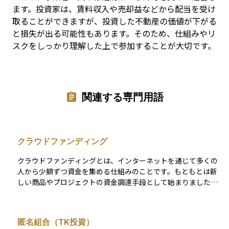
ます。投資家は、賃料収入や売却益などから配当を受け
取ることができますが、投資した不動産の価値が下がる
と損失が出る可能性もあります。そのため、仕組みやリ
スクをしっかり理解した上で参加することが大切です。
関連する専門用語
クラウドファンディング
クラウドファンディングとは、インターネットを通じて多くの
人から少額ずつ資金を集める仕組みのことです。もともとは新
しい商品やプロジェクトの資金調達手段として始まりました
が、現在では資産運用の手段としても広く使われるようになっ
ています。 たとえば、不動産クラウドファンディングでは、複
数の投資家が少額ずつ出資し、集まった資金で不動産を購入・
匿名組合（TK投資）
運用し、そこから得られる収益を分配する形式です。従来の投