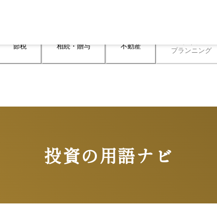
ライフ

節税
相続・贈与
不動産
プランニング
投資の用語ナビ