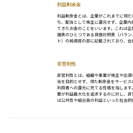
利益剰余金
利益剰余金とは、企業がこれまでに得た
ち、配当として株主に還元せず、企業内
てきたお金のことをいいます。これは企
諸表のひとつである貸借対照表（バラン
ト）の純資産の部に記載されており、会
留保としての性格を持ちます。 企業は利益を上げ
た後、その使い道として配当を出すか、
将来のために留保するかを判断します。
非営利性
金が多い企業は、自己資本が厚く、将来
資や不測の事態への備えができていると
非営利性とは、組織や事業が株主や出資
ることがあります。一方で、利益を株主
当を目的とせず、得た剰余金をサービス
ずため込みすぎていると見なされると、
利用者への還元に充てる性格を指します
批判を受けることもあります。 投資家にとって
業が利益最大化を追求するのに対し、非
は、その企業がどのように利益を使って
は公共性や組合員の利益といった社会的
知る手がかりとなる指標であり、企業の
一に掲げるため、料金や掛金が比較的低
財務の健全性を判断する材料のひとつに
れたり、余剰が利用者へ戻る仕組みが備
す。
ます。資産運用や保険分野では、共済や
がこの非営利性を持つことで、コストを
ら必要な保障やサービスを提供し、家計