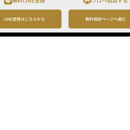
無料LINE登録
プロへ相談する
LINE登録はこちらから
無料相談ページへ進む
運営会社
利用規約
各種お問い合わせ
株式会社MONO Investment
プライバシーポリシー
コンテンツの二次利用
ンテンツは、情報の提供を目的としており、投資その他の行動を勧誘する目的で、作
投資の最終決定は、お客様ご自身でご判断いただきますようお願いいたします。 本
から入手したものですが、その情報源の確実性を保証したものではありません。 ま
があります。