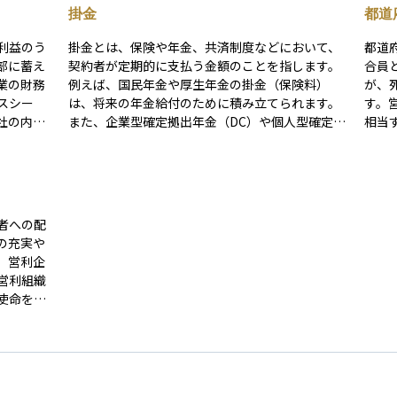
掛金
都道
利益のう
掛金とは、保険や年金、共済制度などにおいて、
都道
部に蓄え
契約者が定期的に支払う金額のことを指します。
合員
業の財務
例えば、国民年金や厚生年金の掛金（保険料）
が、
スシー
は、将来の年金給付のために積み立てられます。
す。
社の内部
また、企業型確定拠出年金（DC）や個人型確定拠
相当
出年金（iDeCo）では、加入者が掛金を拠出し、
場合
再投資や
その運用結果に応じた給付を受け取ります。掛金
あります。 また、シン
利益剰余
の金額や支払方法は制度ごとに異なり、法律や契
すい
の設備投
約内容によって定められています。
を抑
評価され
択肢
者への配
に還元せ
の充実や
株主から
。営利企
営利組織
いるかを
使命を第
成長性や
く抑えら
なりま
わってい
協同組合
抑えなが
にやさし