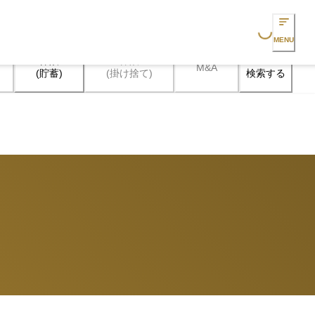
Loading...
MENU
保険

保険

M&A
検索する
(貯蓄)
(掛け捨て)