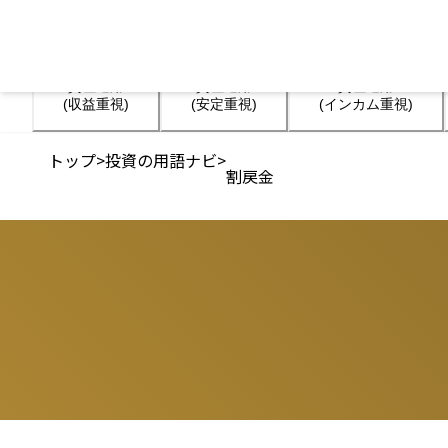
資産運用

資産運用

資産運用

(収益重視)
(安定重視)
(インカム重視)
トップ
>
投資の用語ナビ
>
割戻金