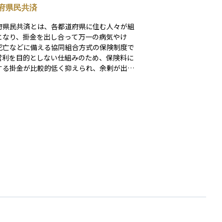
府県民共済
府県民共済とは、各都道府県に住む人々が組
となり、掛金を出し合って万一の病気やけ
死亡などに備える協同組合方式の保険制度で
営利を目的としない仕組みのため、保険料に
する掛金が比較的低く抑えられ、余剰が出た
には割戻金として組合員に還元される特徴が
プルな保障内容とわかりや
加入手続きが支持されており、家計の固定費
えつつ必要な保障を確保したい人に適した選
といえます。