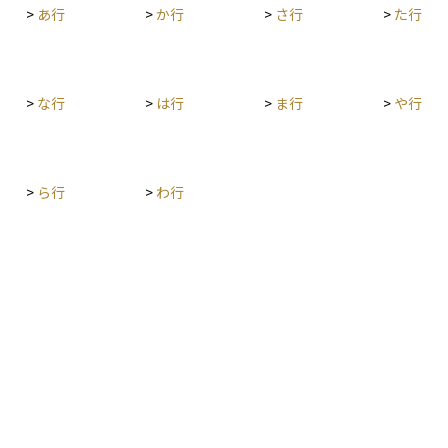
>
あ行
>
か行
>
さ行
>
た行
>
な行
>
は行
>
ま行
>
や行
>
ら行
>
わ行