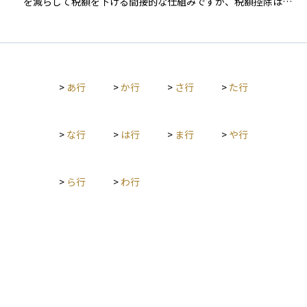
例が利用できる場合には確定申告をしなくても控除が適用され
を減らして税額を下げる間接的な仕組みですが、税額控除は計
るケースもあります。
算された税額から一定の金額を差し引くため、同じ控除額でも
より大きな節税効果があります。 たとえば、住宅ローン控除や
配当控除、外国税額控除、寄附金控除などが代表的です。適用
には一定の条件や手続きが必要ですが、制度を正しく活用する
ことで、家計の負担を軽減することが可能になります。特に資
>
あ行
>
か行
>
さ行
>
た行
産運用や不動産投資などでも活用される重要な税制上の仕組み
です。
>
な行
>
は行
>
ま行
>
や行
>
ら行
>
わ行