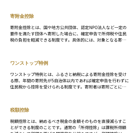
担を抑えつつ地域貢献もできる仕組みとして人気があります。
控除を受けるには、寄附金受領証明書を添付して確定申告を行
寄附金控除
う方法と、年間5自治体以内で利用できるワンストップ特例申請
の2通りがあり、申請手続きの簡便さも魅力です。寄附限度額は
寄附金控除とは、国や地方公共団体、認定NPO法人など一定の
所得や家族構成によって異なるため、シミュレーションで上限
要件を満たす団体へ寄附した場合に、確定申告で所得税や住民
額を把握してから活用することが大切です。
税の負担を軽減できる制度です。具体的には、対象となる寄附
金のうち所定の金額を所得から差し引く、あるいは税額から直
接差し引く仕組みがあり、所得税では最高で所得の40％相当ま
で控除に使える一方、住民税では寄附総額の一部を税額控除と
ワンストップ特例
して扱うことができます。 また、寄付をすれば自動的に控除が
受けられると考えられがちですが、寄付金控除はすべての寄付
ワンストップ特例とは、ふるさと納税による寄附金控除を受け
に適用される一般的な仕組みではありません。税制上、控除の
る際、年間の寄附先が5自治体以内であれば確定申告を行わずに
対象として位置づけられている寄付かどうかが重要であり、寄
住民税から控除を受けられる制度です。寄附者は寄附ごとに自
付先や寄付の性質によって扱いは異なります。この点を整理せ
治体へ特例申請書と本人確認書類を提出するだけで済み、翌年
ずに「寄付＝控除」と短絡的に捉えると、手続きや判断を誤る
度の住民税から自己負担額2,000円を差し引いた控除額が自動的
可能性があります。 ふるさと納税もこの制度の一形態であり、
に反映されます。会社員など普段は確定申告が不要な人にとっ
自治体からの返礼品を受け取りつつ税負担を抑えられるため、
税額控除
て手続きの手間を大幅に省ける仕組みですが、医療費控除や副
家計の節約や社会貢献の手段として人気があります。控除を受
収入などで別途確定申告が必要になった場合は、この特例は無
けるには寄附先が法令で定める対象に該当することや、寄附金
税額控除とは、納めるべき税金の金額そのものを直接減らすこ
効となり、改めて寄附金控除を申告して精算する必要がある点
受領証明書を申告時に添付することが必要で、ワンストップ特
とができる制度のことです。通常の「所得控除」は課税所得額
に注意が必要です。