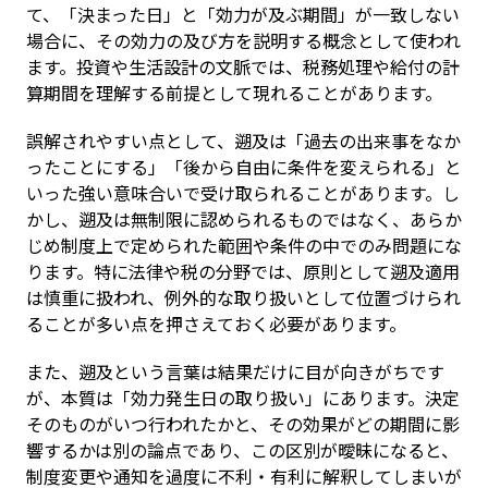
て、「決まった日」と「効力が及ぶ期間」が一致しない
場合に、その効力の及び方を説明する概念として使われ
ます。投資や生活設計の文脈では、税務処理や給付の計
算期間を理解する前提として現れることがあります。
誤解されやすい点として、遡及は「過去の出来事をなか
ったことにする」「後から自由に条件を変えられる」と
いった強い意味合いで受け取られることがあります。し
かし、遡及は無制限に認められるものではなく、あらか
じめ制度上で定められた範囲や条件の中でのみ問題にな
ります。特に法律や税の分野では、原則として遡及適用
は慎重に扱われ、例外的な取り扱いとして位置づけられ
ることが多い点を押さえておく必要があります。
また、遡及という言葉は結果だけに目が向きがちです
が、本質は「効力発生日の取り扱い」にあります。決定
そのものがいつ行われたかと、その効果がどの期間に影
響するかは別の論点であり、この区別が曖昧になると、
制度変更や通知を過度に不利・有利に解釈してしまいが