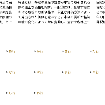
時点で会
時価とは、特定の資産や証券が市場で取引される
固定
に減価償
際の適正な価格を指す。一般的には、金融市場に
備な
価額を指
おける最新の取引価格や、公正な評価方法によっ
る市
や設備の
て算出された価値を意味する。市場の需給や経済
年1
点」とな
環境の変化によって常に変動し、会計や税務上の
課税
対照表
評価において重要な指標となる。特に、株式や不
税率
動産、債券などの資産価値を適切に把握するため
って
時価）と
に用いられる概念である。
や住
0万円で
り、
00万円
資産
>
あ行
>
か行
>
さ行
>
た行
万円なら5
維持
み損が生
税通
めて実現
不動
握や税務
産計
が多い点
>
な行
>
は行
>
ま行
>
や行
償却で、
は会計期
つ目は簿
>
ら行
>
わ行
落などに
断される