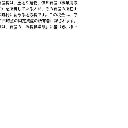
資産税は、土地や建物、償却資産（事業用設
ど）を所有している人が、その資産の所在す
区町村に納める地方税です。この税金は、毎
月1日時点の固定資産の所有者に課されます。
額は、資産の「課税標準額」に基づき、標準
1.4%を乗じて算出されますが、市区町村によ
は条例で異なる場合もあります。また、土地
宅には負担軽減措置が設けられることがあ
課税額が抑えられるケースもあります。固定
税は、その地域のインフラや公共サービスの
・運営を支える重要な財源となっており、納
知書は通常、毎年4～6月頃に送付されます。
産を所有する際には、この税金を考慮して資
画を立てることが重要です。