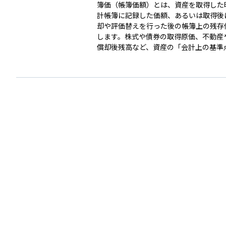
簿価（帳簿価額）とは、資産を取得した
計帳簿に記録した価額、あるいは取得後
却や評価替えを行った後の帳簿上の残存
します。株式や債券の取得原価、不動産
償却後残高など、資産の「会計上の基準
る数値であり、企業の財務諸表では貸借
（B/S）の資産項目に表示されます。 簿価は取得
原価主義を前提とするため、市場価格（
は乖離する場合があります。たとえば10
購入した上場株式の帳簿価額がそのまま1
で残っていても、現在の市場価格が150
0万円の含み益、70万円なら30万円の含
じている計算です。この差は売却して初
損益として確定しますが、運用状況の把
計算の前提として簿価を基準にすること
は押さえておきましょう。 実務上、簿価が変動す
る代表例は二つあります。一つ目は減価
建物や設備など耐用年数のある固定資産
間ごとに計画的に簿価を減らします。二
価切り下げ（評価損）で、時価の大幅下
よって資産価値の回復が見込めないと判