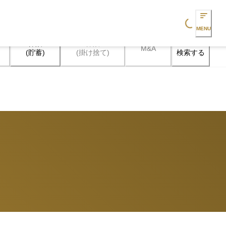
Loading...
MENU
保険

保険

M&A
検索する
(貯蓄)
(掛け捨て)