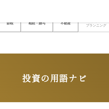
ライフ

節税
相続・贈与
不動産
プランニング
投資の用語ナビ