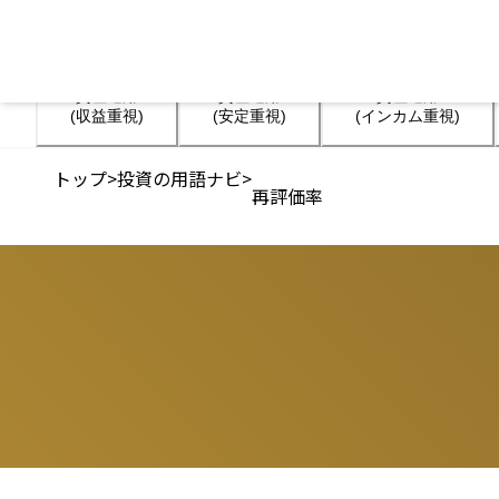
資産運用

資産運用

資産運用

(収益重視)
(安定重視)
(インカム重視)
トップ
>
投資の用語ナビ
>
再評価率