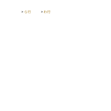
>
ら行
>
わ行