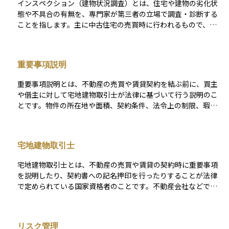
インスペクション（建物状況調査）とは、住宅や建物の劣化状
態や不具合の有無を、専門家が第三者の立場で調査・診断する
ことを指します。主に中古住宅の売買時に行われるもので、屋
根、外壁、床下、天井裏、配管など、目視や計測器具を使って
建物の状態を確認します。 この調査によって、購入希望者は物
件の隠れたリスクを把握し、安心して購入判断を下すことがで
重要事項説明
きます。また、インスペクションの結果は「インスペクション
報告書」としてまとめられ、中古住宅瑕疵保険への加入や住宅
重要事項説明とは、不動産の売買や賃貸契約を結ぶ前に、買主
ローン減税の条件にも関わることがあります。不動産投資にお
や借主に対して宅地建物取引士が法律に基づいて行う説明のこ
いては、想定外の修繕費や収益低下リスクを避けるために、信
とです。物件の所在地や面積、契約条件、法令上の制限、瑕疵
頼性のあるインスペクションの実施が重要とされています。
の有無、管理の状況など、契約に影響を及ぼす可能性のある重
要な内容を、書面を交えて丁寧に説明することが義務づけられ
ています。この説明を受けずに契約を進めることは原則できま
宅地建物取引士
せん。特に、不動産は高額な資産であり、契約後のトラブルを
防ぐためにも、この重要事項説明は非常に大切なプロセスで
宅地建物取引士とは、不動産の売買や賃貸の契約時に重要事項
す。資産運用として不動産を購入・賃貸する際にも、物件のリ
を説明したり、契約書への記名押印を行ったりすることが法律
スクや権利関係を正しく理解するための基礎となります。
で定められている国家資格者のことです。不動産会社などで働
く際に必要とされる専門資格であり、「宅建士（タッケン
シ）」とも呼ばれます。 取引の際にトラブルを防ぎ、消費者が
正しい情報をもとに判断できるようにするため、不動産に関す
リスク管理