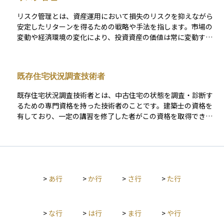
る知識や法律の理解が求められます。資産運用の視点では、不
動産投資を行う際にこの資格者が関与することで、契約内容や
リスク管理とは、資産運用において損失のリスクを抑えながら
リスクの確認が適切に行われ、より安心して投資判断ができる
安定したリターンを得るための戦略や手法を指します。市場の
ようになります。
変動や経済環境の変化により、投資資産の価値は常に変動する
ため、適切なリスク管理を行うことが重要です。具体的には、
異なる資産クラスに分散投資することでリスクを分散させる、
投資対象の信用力や市場環境を定期的に見直す、ストップロス
既存住宅状況調査技術者
（損切り）ルールを設定するなどの方法があります。また、長
期的な視点でリスク許容度を考慮しながらポートフォリオを調
既存住宅状況調査技術者とは、中古住宅の状態を調査・診断す
整することも有効です。適切なリスク管理を行うことで、市場
るための専門資格を持った技術者のことです。建築士の資格を
の急変動時にも冷静に対応し、資産の保全と成長のバランスを
有しており、一定の講習を修了した者がこの資格を取得できま
取ることが可能になります。
す。この技術者は、住宅の劣化や不具合の有無、安全性に問題
がないかを客観的に調べる役割を担っています。 国の制度に基
づき、特に不動産の売買時に行う「既存住宅状況調査（インス
ペクション）」を実施できる唯一の資格者であり、買主や投資
家が安心して住宅を購入するための判断材料を提供してくれま
>
あ行
>
か行
>
さ行
>
た行
す。資産運用の観点では、物件選びの精度を高め、思わぬ出費
や損失のリスクを減らすために重要な存在です。
>
な行
>
は行
>
ま行
>
や行