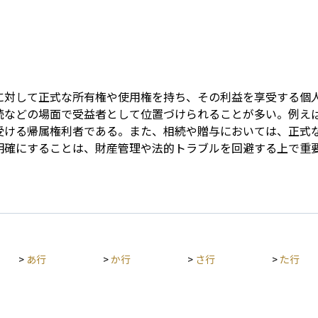
Term
に対して正式な所有権や使用権を持ち、その利益を享受する個
続などの場面で受益者として位置づけられることが多い。例え
受ける帰属権利者である。また、相続や贈与においては、正式
明確にすることは、財産管理や法的トラブルを回避する上で重
>
あ行
>
か行
>
さ行
>
た行