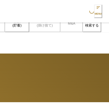
Loading...
MENU
保険

保険

M&A
検索する
(貯蓄)
(掛け捨て)