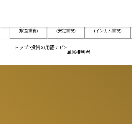
資産運用

資産運用

資産運用

(収益重視)
(安定重視)
(インカム重視)
トップ
>
投資の用語ナビ
>
帰属権利者