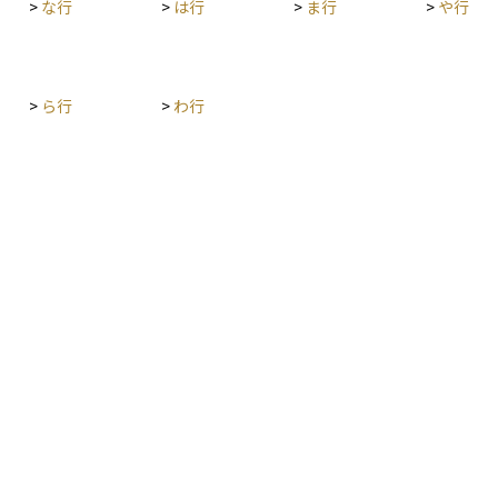
>
な行
>
は行
>
ま行
>
や行
>
ら行
>
わ行