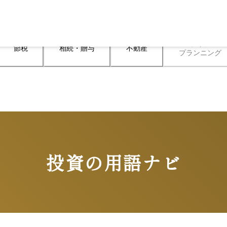
ライフ

節税
相続・贈与
不動産
プランニング
投資の用語ナビ