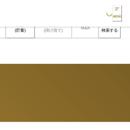
Loading...
MENU
保険

保険

M&A
検索する
(貯蓄)
(掛け捨て)