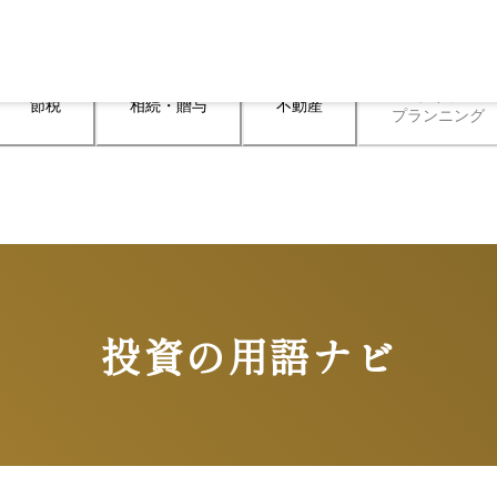
ライフ

節税
相続・贈与
不動産
プランニング
投資の用語ナビ