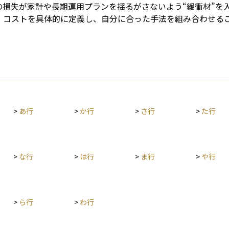
の損失が家計や長期運用プランを揺るがさないよう“緩衝材”を
、コストを具体的に定義し、自分に合った手法を組み合わせる
>
あ行
>
か行
>
さ行
>
た行
>
な行
>
は行
>
ま行
>
や行
>
ら行
>
わ行