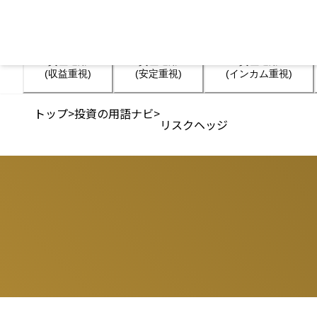
資産運用

資産運用

資産運用

(収益重視)
(安定重視)
(インカム重視)
トップ
>
投資の用語ナビ
>
リスクヘッジ