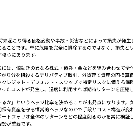
Term
）とは、将来起こり得る価格変動や事故・災害などによって損失が発
じることです。単に危険を完全に排除するのではなく、損失と
が核心にあります。
法には、値動きの異なる株式・債券・金などを組み合わせて全
下がり分を相殺するデリバティブ取引、外貨建て資産の円換算
やクレジット・デフォルト・スワップで特定リスクに備える保
いったコストが発生し、過度に利用すれば期待リターンを圧縮
守るか」というヘッジ比率を決めることが出発点になります。
期保有資産を守る恒常的ヘッジなのかで手段とコスト構造が変
ポートフォリオ全体のリターンをどの程度削るのかを常に検証
姿勢が重要です。