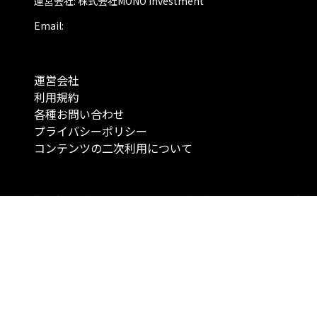
運営会社: 株式会社MONO Investment
Email:
運営会社
利用規約
各種お問い合わせ
プライバシーポリシー
コンテンツの二次利用について
当メディアで提供するコンテンツは、情報の提供を目的としており、投資
行動を勧誘する目的で、作成したものではありません。 銘柄の選択、売買
投資の最終決定は、お客様ご自身でご判断いただきますようお願いいたしま
コンテンツの情報は、弊社が信頼できると判断した情報源から入手したも
が、その情報源の確実性を保証したものではありません。 また、本コンテ
載内容は、予告なしに変更することがあります。
「投資のコンシェルジュ」はMONO Investmentの登録商標です（登録商標