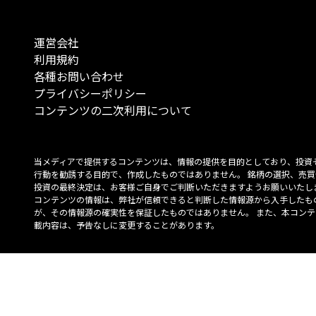
運営会社
利用規約
各種お問い合わせ
プライバシーポリシー
コンテンツの二次利用について
当メディアで提供するコンテンツは、情報の提供を目的としており、投資
行動を勧誘する目的で、作成したものではありません。 銘柄の選択、売買
投資の最終決定は、お客様ご自身でご判断いただきますようお願いいたしま
コンテンツの情報は、弊社が信頼できると判断した情報源から入手したも
が、その情報源の確実性を保証したものではありません。 また、本コンテ
載内容は、予告なしに変更することがあります。
「投資のコンシェルジュ」はMONO Investmentの登録商標です（登録商標
6527070号）。
Copyright © 2022 株式会社MONO Investment All rights reserved.