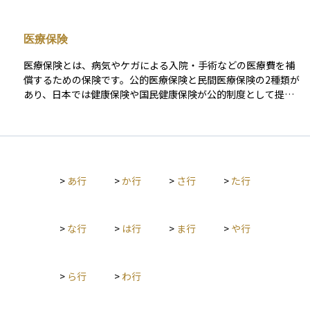
口で負担する自己負担分も同じ点数を基礎に計算されるため、
医療費の透明性と公平性を保つ役割があります。点数表はおよ
医療保険
そ２年ごとに改定され、医療技術の進歩や経済状況を反映して
報酬水準が見直されるため、医療従事者や保険者だけでなく、
医療保険とは、病気やケガによる入院・手術などの医療費を補
医療費を把握したい一般の方にとっても重要な資料となってい
償するための保険です。公的医療保険と民間医療保険の2種類が
ます。
あり、日本では健康保険や国民健康保険が公的制度として提供
されています。一方、民間医療保険は、公的保険でカバーしき
れない自己負担分や特定の治療費を補填するために活用されま
す。契約内容によって給付金の額や支払い条件が異なり、将来
の医療費負担を軽減するために重要な役割を果たします。
>
あ行
>
か行
>
さ行
>
た行
>
な行
>
は行
>
ま行
>
や行
>
ら行
>
わ行