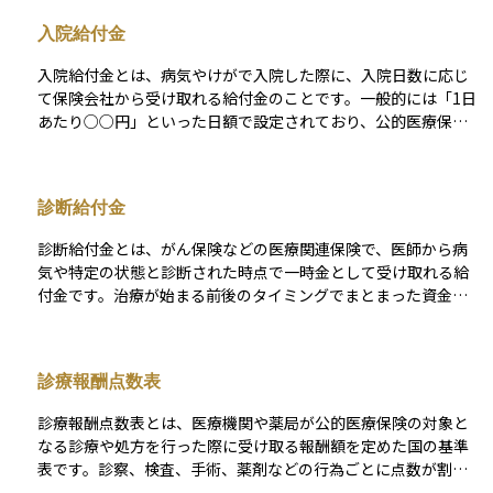
設定する方式などがあります。 これにより、高額になりやすい
入院給付金
手術関連費用や術後の生活費を早期に確保できるため、家計へ
の負担軽減に役立ちます。ただし、対象となる手術の範囲や給
入院給付金とは、病気やけがで入院した際に、入院日数に応じ
付回数、同一部位の再手術に関する待機期間などは保険ごとに
て保険会社から受け取れる給付金のことです。一般的には「1日
条件が異なるため、約款を確認したうえで保障内容を選ぶこと
あたり○○円」といった日額で設定されており、公的医療保険
が大切です。
の自己負担分や差額ベッド代、生活費の補填などに活用できま
す。多くの保険商品では、支払開始までの免責日数や1回の入
院、通算での支払限度日数が定められているため、保障を選ぶ
診断給付金
際はこれらの条件を確認することが大切です。
診断給付金とは、がん保険などの医療関連保険で、医師から病
気や特定の状態と診断された時点で一時金として受け取れる給
付金です。治療が始まる前後のタイミングでまとまった資金が
支払われるため、入院費や通院費だけでなく、仕事を休んだ際
の生活費や治療方法の選択肢を広げる目的にも利用できます。
給付を受けるための条件や回数制限、再支給までの待機期間は
診療報酬点数表
保険商品によって異なるため、加入前に約款やパンフレットで
細かく確認することが大切です。
診療報酬点数表とは、医療機関や薬局が公的医療保険の対象と
なる診療や処方を行った際に受け取る報酬額を定めた国の基準
表です。診察、検査、手術、薬剤などの行為ごとに点数が割り
振られ、この点数を基に保険者へ請求が行われます。患者が窓