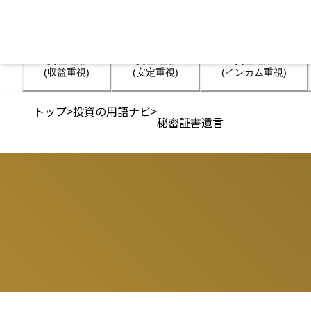
資産運用

資産運用

資産運用

(収益重視)
(安定重視)
(インカム重視)
トップ
>
投資の用語ナビ
>
秘密証書遺言