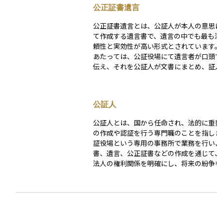
公正証書遺言
公正証書遺言とは、公証人が本人の意思
て作成する遺言書で、遺言の中でも最も
頼性と実効性が高い形式とされています
あたっては、公証役場にて遺言者が口頭
伝え、それを公証人が文書にまとめ、証
立会いのもとで公正証書として正式に成
す。 この方式の最大の特徴は、家庭裁判所による
検認手続きが不要である点です。つまり
公証人
始後すぐに法的に効力を持つため、遺族
続きがスムーズに進むという実務上の大
公証人とは、国から任命され、法的に重
があります。また、公証人による作成と
の作成や認証を行う専門職のことを指し
によって、遺言の紛失や改ざん、内容不
証役場という専用の事務所で業務を行い
たリスクも大幅に軽減されます。 一方で、公正証
書、遺言、公正証書などの作成を通じて
書遺言の作成には一定の準備が必要です
法人の権利関係を明確にし、将来の紛争
内容を証明する資料（不動産登記簿謄本
る役割を果たします。特に「公正証書」
帳の写しなど）や、相続人・受遺者の戸
人が関与することで強い証拠力と法的拘
どが求められます。また、証人2名の同
ち、万が一のトラブル時には裁判を経ず
であり、これには利害関係のない成人が
行できることもあります。 公証人になるのは、原
れます。公証役場で証人を紹介してもら
則として長年の実務経験を積んだ裁判官