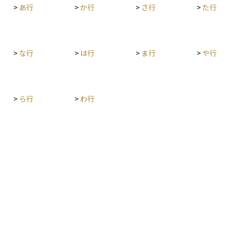
ともあり
>
あ行
>
か行
>
さ行
>
た行
められま
面でも公
来のトラ
高めるた
ットを考
ルのリス
遺産分割
>
な行
>
は行
>
ま行
>
や行
と言える
の資産を
、相続人
>
ら行
>
わ行
正証書遺
確かつ安