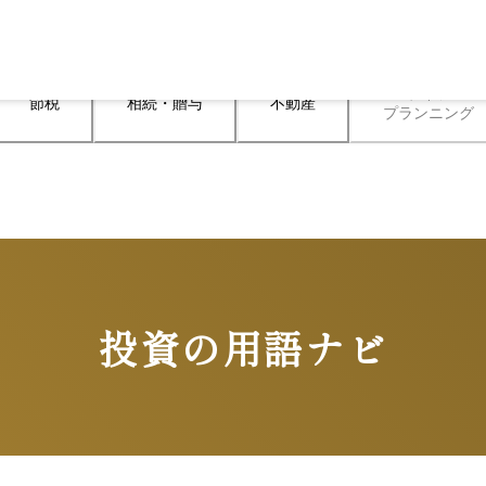
ライフ

節税
相続・贈与
不動産
プランニング
投資の用語ナビ