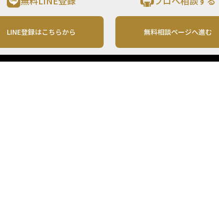
無料LINE登録
プロへ相談する
LINE登録はこちらから
無料相談ページへ進む
運営会社
利用規約
各種お問い合わせ
株式会社MONO Investment
プライバシーポリシー
コンテンツの二次利用
ンテンツは、情報の提供を目的としており、投資その他の行動を勧誘する目的で、作
投資の最終決定は、お客様ご自身でご判断いただきますようお願いいたします。 本
から入手したものですが、その情報源の確実性を保証したものではありません。 ま
があります。