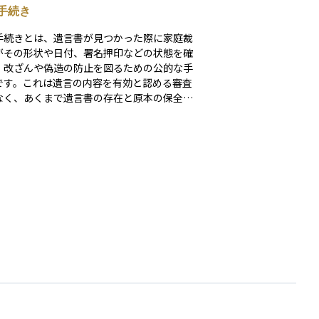
手続き
手続きとは、遺言書が見つかった際に家庭裁
がその形状や日付、署名押印などの状態を確
、改ざんや偽造の防止を図るための公的な手
です。これは遺言の内容を有効と認める審査
なく、あくまで遺言書の存在と原本の保全を
とするものですが、検認を経ないまま遺言を
すると過料の対象となるため注意が必要で
公正証書遺言では不要ですが、自筆証書遺言
密証書遺言では相続開始後に相続人が家庭裁
へ申し立てを行い、開封の立ち会いや写しの
を受けて初めて遺言内容を実行できる流れと
ます。