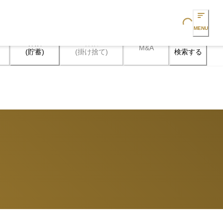
Loading...
MENU
保険

保険

M&A
検索する
(貯蓄)
(掛け捨て)