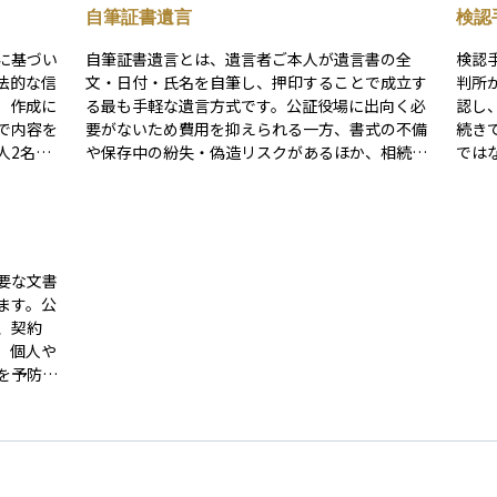
自筆証書遺言
検認
に基づい
自筆証書遺言とは、遺言者ご本人が遺言書の全
検認
法的な信
文・日付・氏名を自筆し、押印することで成立す
判所
。作成に
る最も手軽な遺言方式です。公証役場に出向く必
認し
で内容を
要がないため費用を抑えられる一方、書式の不備
続き
人2名の
や保存中の紛失・偽造リスクがあるほか、相続開
では
立しま
始後には家庭裁判所で検認を受けなければ法的効
目的
力が発揮されない点に注意が必要です。近年は法
執行
、相続開
務局での自筆証書遺言の保管制度も始まり、保管
す。
による手
と検認手続きが簡素化されるなど利用しやすさが
と秘
きな利点
向上していますが、内容の法的妥当性を確保する
判所
要な文書
原本保管
ためには、作成前に専門家へ相談することをおす
作成
ます。公
備といっ
すめいたします。
なり
、契約
、個人や
。財産の
を予防す
や預金通
は、公証
籍情報な
束力を持
席も必須
に強制執
必要とさ
えるケー
、検察