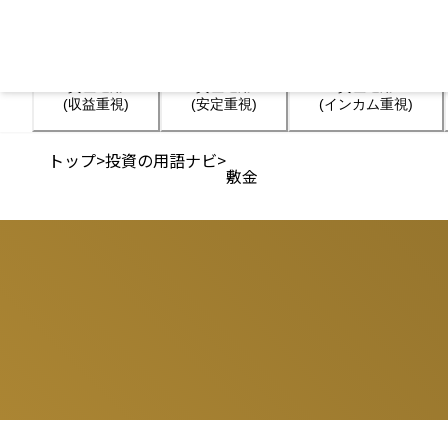
資産運用

資産運用

資産運用

(収益重視)
(安定重視)
(インカム重視)
トップ
>
投資の用語ナビ
>
敷金