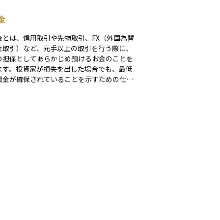
金
金とは、信用取引や先物取引、FX（外国為替
金取引）など、元手以上の取引を行う際に、
の担保としてあらかじめ預けるお金のことを
ます。投資家が損失を出した場合でも、最低
資金が確保されていることを示すための仕組
あり、取引相手や証券会社のリスクを抑える
。 たとえば、株の信用取引では、
の保証金を預けることで、自己資金の数倍の
が可能になりますが、その分損失も大きくな
るため、リスク管理が非常に重要になりま
保証金は「証拠金」とも呼ばれ、相場の変動
じて追加で入金が必要になることもありま
このように、保証金は投資のリスクとリター
バランスを保つための基本的な仕組みのひと
す。