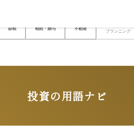
ライフ

節税
相続・贈与
不動産
プランニング
投資の用語ナビ