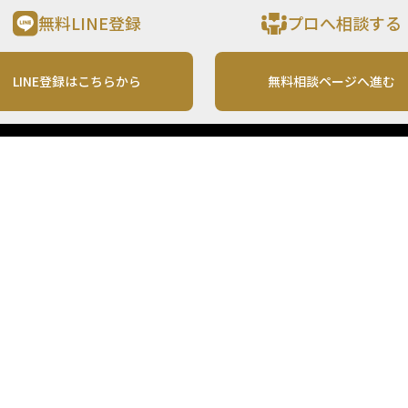
無料LINE登録
プロへ相談する
LINE登録はこちらから
無料相談ページへ進む
運営会社
利用規約
各種お問い合わせ
株式会社MONO Investment
プライバシーポリシー
コンテンツの二次利用
ンテンツは、情報の提供を目的としており、投資その他の行動を勧誘する目的で、作
投資の最終決定は、お客様ご自身でご判断いただきますようお願いいたします。 本
から入手したものですが、その情報源の確実性を保証したものではありません。 ま