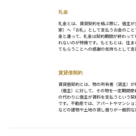
礼金
礼金とは、賃貸契約を結ぶ際に、借主が
家）へ「お礼」として支払うお金のこと
金と違って、礼金は契約期間が終わって
れないのが特徴です。もともとは、住ま
てもらうことへの感謝の気持ちとして支
いた慣習から始まりましたが、現在では
件によって金額や有無が異なります。 一般的に、
礼金の相場は家賃の1〜2か月分程度とさ
賃貸借契約
が、最近では競争の激しい都市部を中心
なし」の物件も増えています。礼金は契
賃貸借契約とは、物の所有者（貸主）が
記されており、入居時の初期費用の一部
（借主）に対して、その物を一定期間使
払われます。借主にとっては返ってこな
の代わりに借主が賃料を支払うという契
あるため、敷金や仲介手数料などと合わ
です。不動産では、アパートやマンショ
を把握しておくことが大切です。
などの建物や土地の貸し借りが一般的な
ります。 この契約によって、借主は物件を使用・
占有する権利を得ますが、所有権は貸主
なります。契約には契約期間、賃料、解
原状回復義務などの重要事項が含まれ、