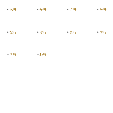
防ぐ役割
>
あ行
>
か行
>
さ行
>
た行
不動産の
、安定的
要な概念
>
な行
>
は行
>
ま行
>
や行
>
ら行
>
わ行