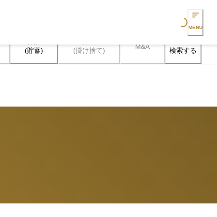
Loading...
MENU
保険

保険

M&A
検索する
(貯蓄)
(掛け捨て)