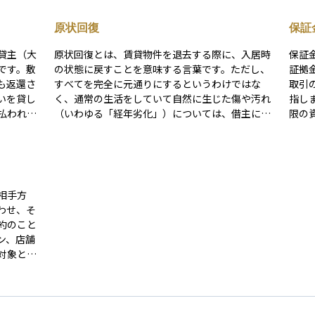
原状回復
保証
貸主（大
原状回復とは、賃貸物件を退去する際に、入居時
保証
です。敷
の状態に戻すことを意味する言葉です。ただし、
証拠
も返還さ
すべてを完全に元通りにするというわけではな
取引
いを貸し
く、通常の生活をしていて自然に生じた傷や汚れ
指し
払われて
（いわゆる「経年劣化」）については、借主に責
限の
地域や物
任が問われないのが一般的です。 借主が意図的に
みで
付けた傷や、過失による損傷、たばこのヤニやペ
役割があります
れます
ットによる損害などについては、原状回復の費用
一定
に「礼金
を負担しなければならない場合があります。原状
取引
約書に明
回復の内容や費用負担の範囲については、契約時
り得
相手方
として支
の賃貸契約書に記載されていることが多いため、
す。
わせ、そ
い支出で
退去前にはよく確認することが大切です。不動産
に応
約のこと
せて総額
投資や資産運用の視点でも、原状回復費用は運用
す。
ン、店舗
利回りに影響を与えるコスト要因として重要で
ンの
対象とな
す。
つで
のままと
約条件、
両者の権