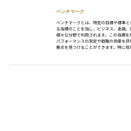
ば、「日経平均株価」や「TOPIX（東証
数）」は、日本の代表的な株価指数です
ベンチマーク
の指数が上がれば、一般的に日本の株式
調であることを意味し、逆に下がれば市
ベンチマークとは、特定の目標や標準と
であると判断されることが多いです。株
る指標のことを指し、ビジネス、金融、
経済の動向を知るための目安になるだけ
様々な分野で利用されます。この指標を
インデックスファンドやETFなど、指数
パフォーマンスの測定や戦略の効果を評
る金融商品への投資を通じて、初心者で
善点を見つけることができます。特に投
体に分散投資できる手段として活用され
おいては、ベンチマークはポートフォリ
す。
ォーマンスを評価するための基準点とし
れ、特定の市場指数や同業他社の成績な
られます。 たとえば、投資ファンドの管理者は、
自身のファンドのパフォーマンスをS&P 
スダックなどの市場指数と比較して評価
が多いです。この比較によって、ファン
が市場全体と比べてどの程度効果的であ
たはリスクが適切に管理されているかを
す。 ベンチマークは、透明性と目標設定を促進
し、継続的な改善を目指すための重要な
す。しかし、ベンチマークを選定する際
の適切性や関連性を慎重に評価する必要