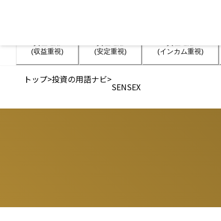
資産運用

資産運用

資産運用

(収益重視)
(安定重視)
(インカム重視)
トップ
>
投資の用語ナビ
>
SENSEX