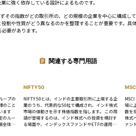
企業に強く依存している設計によるものです。
まずその指数がどの取引所の、どの規模の企業を中心に構成している
式指数と役割や性質がどう異なるのかを整理することが重要です。
る必要があります。
関連する専門用語
NIFTY50
MSCI
ループの
NIFTY 50とは、インドの主要取引所に上場する企
MSC
標のこと
業のうち、代表的な50社で構成され、インド株式
場に
います
市場の値動きを示す株価指数を指します。 この用
数を指します。 
定のルー
語が登場するのは、インド株式への投資を検討す
株式
場全体の
る場面や、インデックスファンドやETFの運用指
ァン
とえ
標を確認する文脈です。とくに、インド市場全体
に、