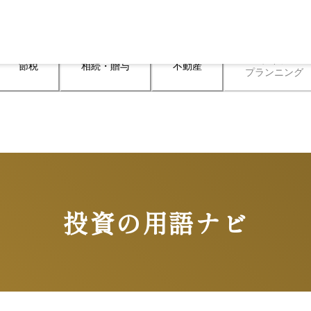
ライフ

節税
相続・贈与
不動産
プランニング
投資の用語ナビ