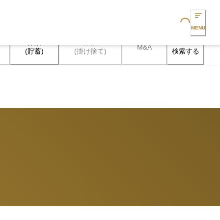
Loading...
MENU
保険

保険

M&A
検索する
(貯蓄)
(掛け捨て)