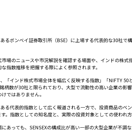
Term
所であるボンベイ証券取引所（BSE）に上場する代表的な30社
式市場のニュースや市況解説を確認する場面や、インドの株式
的な指数推移を把握する際によく参照されます。
は、「インド株式市場全体を幅広く反映する指数」「NIFTY 5
構成銘柄数が30社と限られており、大型で流動性の高い企業の影
わけではありません。
史のある代表的指数として広く報道される一方で、投資商品のベ
ます。指数としての知名度と、実際の投資対象としての使われ
にあっても、SENSEXの構成比が高い一部の大型企業が不調