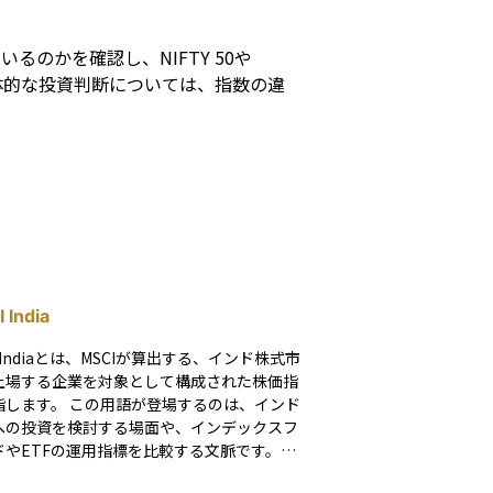
のかを確認し、NIFTY 50や
具体的な投資判断については、指数の違
 India
I Indiaとは、MSCIが算出する、インド株式市
上場する企業を対象として構成された株価指
この用語が登場するのは、インド
への投資を検討する場面や、インデックスフ
ドやETFの運用指標を比較する文脈です。特
海外投資家や国際分散投資の観点から、イン