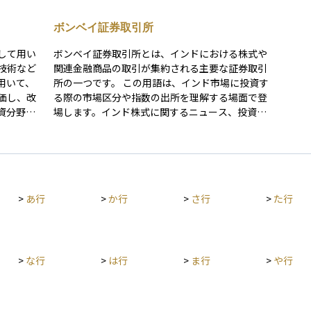
株価指
の動向を簡潔に把握したい場合や、国別株式投資
ド市
。これら
の代表的なベンチマークとして利用されます。 NI
して参照されます
ボンベイ証券取引所
市場が好
FTY 50について誤解されやすいのは、「インド市
やす
場が不調
場を幅広く網羅した指数」「インド株全体の平均
数」「
して用い
ボンベイ証券取引所とは、インドにおける株式や
価指数は
的な姿をそのまま反映する指数」と捉えられてし
指数
技術など
関連金融商品の取引が集約される主要な証券取引
でなく、
まう点です。実際には、構成銘柄は主に大型株に
CI 
用いて、
所の一つです。 この用語は、インド市場に投資す
に連動す
限られており、中小型株の動きは十分に反映され
選定
価し、改
る際の市場区分や指数の出所を理解する場面で登
も市場全
ません。そのため、指数の値動きはインド株式市
レッ
資分野に
場します。インド株式に関するニュース、投資信
ていま
場全体と必ずしも一致しない場合があります。 ま
ため
オのパフ
託の運用報告、ETFの連動対象、あるいは経済指
た、NIFTY 50はインド国内の代表的企業を中心に
ルー
て活用さ
標の説明などで、価格形成の舞台として言及され
構成されているため、指数の動きは特定の業種や
た、M
どが用い
ることが多く、投資家が「どの市場の値動きなの
企業の影響を受けやすい傾向があります。インド
れて
か」を識別するための前提知識として使われま
経済全体の成長と指数の短期的な動きが必ずしも
因だ
500やナ
す。特にインド市場では複数の取引所が存在する
同じ方向になるとは限らない点は、理解しておく
国際
>
あ行
>
か行
>
さ行
>
た行
すること
ため、取引所名は単なる地名ではなく、市場の性
必要があります。 たとえば、インド経済が成長基
その
ドの戦略
格を示すラベルとして機能します。 誤解されやす
調にあっても、NIFTY 50の構成比が高い特定業種
けではありません
るか、ま
い点として、ボンベイ証券取引所を「インド唯一
が不調な局面では、指数全体が伸び悩むことがあ
する
判断しま
の証券取引所」や「インド市場全体そのもの」と
ります。これは指数の設計上、大型企業の影響が
が堅
捉えてしまうことがあります。この理解は、指数
>
な行
>
は行
>
ま行
>
や行
大きいことによるものです。 NIFTY 50という言葉
指数
ツールで
の意味や値動きの解釈を誤らせる原因になりま
を見たときは、まずその指数がどの規模の企業を
設計
には、そ
す。実際には、インドには他にも主要な取引所が
中心に構成されているのかを確認し、自分が想定
によるものです。 
がありま
存在し、同じ企業の株式が複数市場で取引される
するインド株投資の範囲と合っているかを整理す
きは