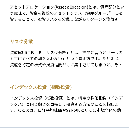
アセットアロケーション(Asset allocation)とは、資産配分とい
う意味で、資金を複数のアセットクラス（資産グループ）に投
資することで、投資リスクを分散しながらリターンを獲得する
ための資産運用方法。アセットアロケーションは戦略的アセッ
トアロケーションと戦術的アセットアロケーションの２つを組
み合わせることで行われ、前者は中長期的に投資目的・リスク
リスク分散
許容度・投資機関に基づいて資産配分を決定し、後者は短期的
に投資対象の資産特性に基づいて資産配分を決定する。
資産運用における「リスク分散」とは、簡単に言うと「一つの
カゴにすべての卵を入れない」という考え方です。たとえば、
資産を特定の株式や投資信託だけに集中させてしまうと、それ
が値下がりしたときに大きな損失を受ける可能性があります。
リスク分散は、このリスクを減らすために、異なる種類の投資
商品や地域、産業に資金を分けて投資する方法です。これによ
インデックス投資（指数投資）
り、一つの商品が値下がりしても、他の商品が値上がりするこ
とで全体の損失を抑える効果が期待できます。たとえば、国内
インデックス投資（指数投資）とは、特定の株価指数（インデ
株式だけでなく、海外株式や債券など複数の商品に投資するこ
ックス）と同じ動きを目指して投資する方法のことを指しま
とで、安定した資産運用が目指せます。 「たくさんの場所に投
す。たとえば、日経平均株価やS&P500といった市場全体の動き
資して安全ネットを張る」というイメージを持つとわかりやす
を示す指数に連動するように、同じ銘柄を同じ比率で組み入れ
いでしょう。
ることで、指数全体の成績を再現しようとする投資手法です。
個別の銘柄を選ぶのではなく、幅広い銘柄に分散して投資する