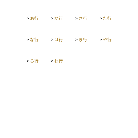
ため、リスクが抑えられやすく、長期的な資産形成に向いてい
るとされています。運用コストも比較的低く、初心者にも始め
>
あ行
>
か行
>
さ行
>
た行
やすいのが特徴です。近年では、ETFやインデックスファンド
を通じて指数投資を行う投資家が増えており、資産運用の基本
的な選択肢の一つとなっています。
>
な行
>
は行
>
ま行
>
や行
>
ら行
>
わ行