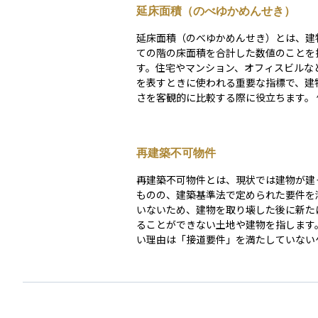
延床面積（のべゆかめんせき）
延床面積（のべゆかめんせき）とは、建
ての階の床面積を合計した数値のことを
す。住宅やマンション、オフィスビルな
を表すときに使われる重要な指標で、建
さを客観的に比較する際に役立ちます。 例えば、
一戸建て住宅で1階と2階がある場合、
階の床面積を足した合計が延床面積とな
資産運用の観点では、不動産投資におい
再建築不可物件
資産価値を判断する基準のひとつとなる
件を評価するときに欠かせない要素です
再建築不可物件とは、現状では建物が建
ものの、建築基準法で定められた要件を
いないため、建物を取り壊した後に新た
ることができない土地や建物を指します
い理由は「接道要件」を満たしていない
で、幅4メートル以上の道路に2メートル
ていない土地では原則として再建築が認
せん。 このような物件は購入価格が安いというメ
リットがある一方で、資産価値が下がり
金融機関からの融資も受けにくいため、