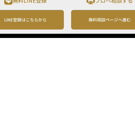
無料LINE登録
プロへ相談する
LINE登録はこちらから
無料相談ページへ進む
運営会社
利用規約
各種お問い合わせ
株式会社MONO Investment
プライバシーポリシー
コンテンツの二次利用
ンテンツは、情報の提供を目的としており、投資その他の行動を勧誘する目的で、作
投資の最終決定は、お客様ご自身でご判断いただきますようお願いいたします。 本
から入手したものですが、その情報源の確実性を保証したものではありません。 ま
があります。