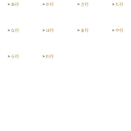
>
あ行
>
か行
>
さ行
>
た行
産投資を
かどうか
>
な行
>
は行
>
ま行
>
や行
>
ら行
>
わ行