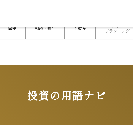
ライフ

節税
相続・贈与
不動産
プランニング
投資の用語ナビ