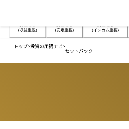
資産運用

資産運用

資産運用

(収益重視)
(安定重視)
(インカム重視)
トップ
>
投資の用語ナビ
>
セットバック