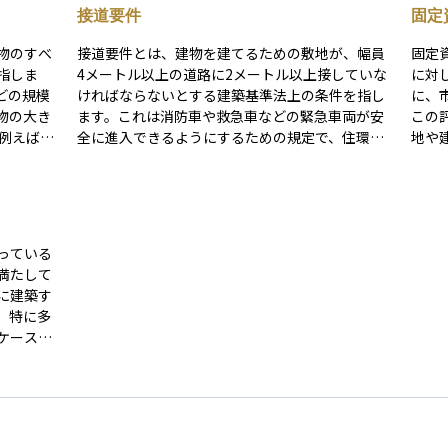
接道要件
固定
物のすべ
接道要件とは、建物を建てるための敷地が、幅員
固定
指しま
4メートル以上の道路に2メートル以上接していな
に対
どの規模
ければならないとする建築基準法上の条件を指し
に、
物の大き
ます。これは消防車や救急車などの緊急車両が安
この
全に進入できるようにするための規定で、住環境
地や
それぞれの
の安全や利便性を確保する目的があります。もし
れます。 この金額は市場での
ります。
敷地が接道要件を満たしていない場合、原則とし
り、
て賃料や
て新しい建物を建てることはできず、「再建築不
りま
ため、物
可物件」と呼ばれる不動産になることがありま
税金
。
す。 資産運用の観点からは、接道要件を満たさな
を所
っている
い土地は市場価値が下がりやすく、金融機関から
なり
満たして
融資を受けにくい場合もあるため、不動産投資に
き、
に建築す
おいて特に注意すべきポイントです。
ます
。特に多
ケース
以上接し
められま
やすく、
投資対象