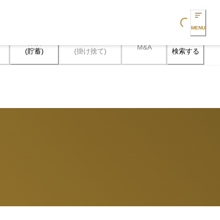
Loading...
MENU
保険

保険

M&A
検索する
(貯蓄)
(掛け捨て)