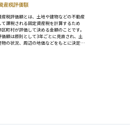
資産税評価額
資産税評価額とは、土地や建物などの不動産
して課税される固定資産税を計算するため
市区町村が評価して決める金額のことです。
評価額は原則として3年ごとに見直され、土
建物の状況、周辺の地価などをもとに決定さ
売買価格とは異な
実際の価格よりも低めに設定される傾向があ
す。また、相続税や不動産取得税など、他の
の算出にも使われることがあるため、不動産
有している方にとっては非常に重要な指標と
ます。納税通知書などで確認することがで
不動産の維持コストを把握する上でも役立ち
。