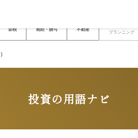
ライフ

節税
相続・贈与
不動産
プランニング
ち）
投資の用語ナビ