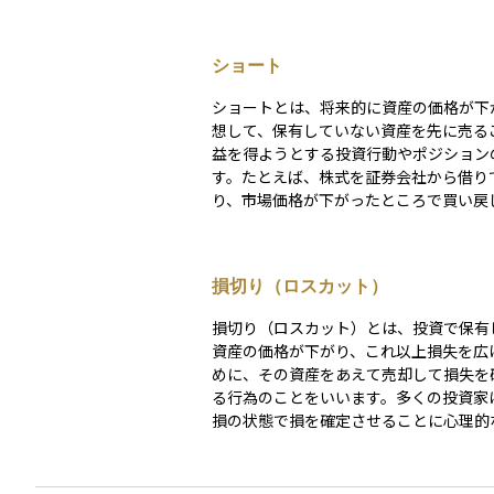
ショート
ショートとは、将来的に資産の価格が下
想して、保有していない資産を先に売る
益を得ようとする投資行動やポジション
す。たとえば、株式を証券会社から借り
り、市場価格が下がったところで買い戻
するという仕組みが典型的なショート取
り）です。 この取引により、売却価格と買い戻し
価格の差額が利益になります。下落相場
損切り（ロスカット）
得る戦略として、ロング（買い）とは逆
引になります。信用取引や先物取引、オ
損切り（ロスカット）とは、投資で保有
取引などで使われることが多く、ヘッジ
資産の価格が下がり、これ以上損失を広
有資産のリスク回避）としても活用され
めに、その資産をあえて売却して損失を
だし、価格が予想に反して上昇すると、
る行為のことをいいます。多くの投資家
限大に拡大するリスクがあるため、リス
損の状態で損を確定させることに心理的
非常に重要な戦略でもあります。
感じますが、損切りをしないまま価格が
がると、より大きな損失につながる可能
ます。そのため、あらかじめ損失の許容