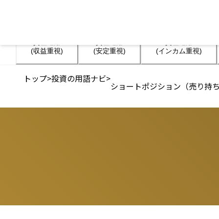
資産運用

資産運用

資産運用

(収益重視)
(安定重視)
(インカム重視)
トップ
>
投資の用語ナビ
>
ショートポジション（売り持