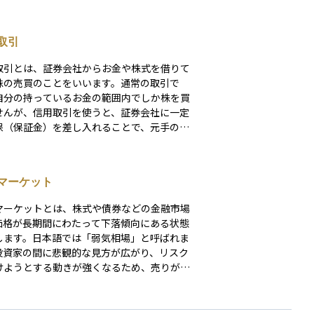
取引
取引とは、証券会社からお金や株式を借りて
株の売買のことをいいます。通常の取引で
自分の持っているお金の範囲内でしか株を買
せんが、信用取引を使うと、証券会社に一定
保（保証金）を差し入れることで、元手の数
取引が可能になります。 これにより、う
いけば短期間で大きな利益を得ることができ
が、その反面、損失も同じように拡大する可
マーケット
があるため、リスクも高くなります。信用取
は、株を「買う」だけでなく、持っていない
マーケットとは、株式や債券などの金融市場
「売る（空売り）」こともできるため、相場
価格が長期間にわたって下落傾向にある状態
がる局面でも利益を狙うことが可能です。初
します。日本語では「弱気相場」と呼ばれま
にとっては魅力的に映るかもしれませんが、
投資家の間に悲観的な見方が広がり、リスク
管理や相場の見通しに自信がない段階では慎
けようとする動きが強くなるため、売りが優
扱うべき上級者向けの取引手法です。
なり、相場全体が下がっていきます。経済の
、企業の業績悪化、金利上昇、地政学的リス
どがきっかけになることが多く、投資家心理