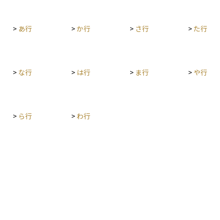
に売る
約や為替先物といったヘッジ手段を使えば、円高
も慎
手段とし
による損失を一定程度防ぐことができます。ま
価値
>
あ行
>
か行
>
さ行
>
た行
証拠金維
た、株式市場の下落に備えて、先物取引やプット
分や
ることも
オプションを利用することも、価格下落に対する
にな
基本のひ
ヘッジになります。 ヘッジは、利益を狙うための
えて
手段というよりも、損失を限定し、安定した運用
成果を得るためのリスク管理策として使われま
>
な行
>
は行
>
ま行
>
や行
す。完全にリスクをゼロにすることはできません
が、価格変動による影響を抑えたい場合には非常
に有効です。ただし、ヘッジにはコストがかかる
ことも多く、その効果と費用のバランスをよく見
>
ら行
>
わ行
極めて判断することが重要です。