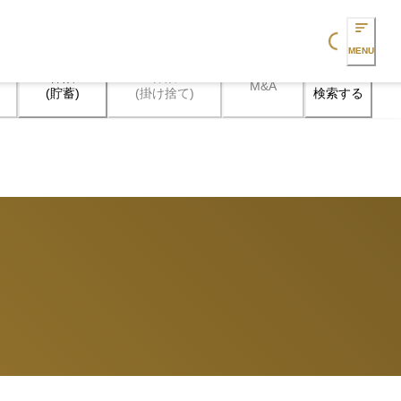
Loading...
MENU
保険

保険

M&A
検索する
(貯蓄)
(掛け捨て)