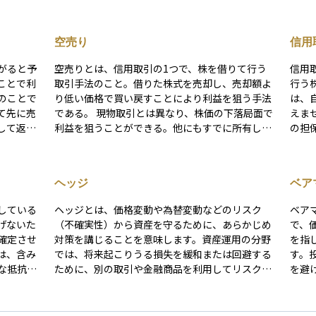
空売り
信用
がると予
空売りとは、信用取引の1つで、株を借りて行う
信用
ことで利
取引手法のこと。借りた株式を売却し、売却額よ
行う
のことで
り低い価格で買い戻すことにより利益を狙う手法
は、
て先に売
である。 現物取引とは異なり、株価の下落局面で
えま
して返却
利益を狙うことができる。他にもすでに所有して
の担
引（空売
いる現物株式のリスクヘッジになる点もメリット
倍までの
として挙げられる。 デメリットとしては株価の上
まく
で利益を
昇幅には上限がないことから損失が無限に膨らむ
ます
ヘッジ
ベア
方向の取
可能性がある、手数料をはじめとした費用がかか
能性
プション
る点が挙げられる。
引で
している
ヘッジとは、価格変動や為替変動などのリスク
ベア
目的（保
株を
げないた
（不確実性）から資産を守るために、あらかじめ
で、
ます。た
が下
確定させ
対策を講じることを意味します。資産運用の分野
を指
損失が無
心者
は、含み
では、将来起こりうる損失を緩和または回避する
す。
ク管理が
資金
な抵抗を
ために、別の取引や金融商品を利用してリスクを
を避
重に
さらに下
相殺する行為を指します。 たとえば、外貨建て資
勢と
性があり
産を保有している場合、円高が進むとその価値が
減速
範囲を決
目減りするリスクがあります。このとき、為替予
クな