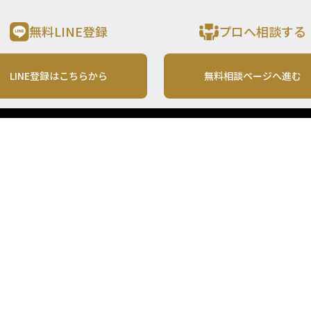
無料LINE登録
プロへ相談する
LINE登録はこちらから
無料相談ページへ進む
運営会社
利用規約
各種お問い合わせ
株式会社MONO Investment
プライバシーポリシー
コンテンツの二次利用
ンテンツは、情報の提供を目的としており、投資その他の行動を勧誘する目的で、作
投資の最終決定は、お客様ご自身でご判断いただきますようお願いいたします。 本