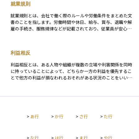
就業規則
就業規則とは、会社で働く際のルールや労働条件をまとめた文
書のことを指します。労働時間や休日、給与、賞与、退職や解
雇の手続き、服務規律などが記載されており、従業員が安心し
て働けるように会社が定めています。 常時10人以上の従業員を
雇っている会社には作成と労働基準監督署への届出が法律で義
務付けられています。従業員にとっては「会社と働くうえでの
利益相反
約束事」を明文化したものであり、万が一トラブルが発生した
場合にも重要な役割を果たします。投資や資産運用の観点から
利益相反とは、ある人物や組織が複数の立場や利害関係を同時
見ると、企業の働きやすさやガバナンスを知る手がかりの一つ
に持っていることによって、どちらか一方の利益を優先するこ
となり、会社の健全性を判断する要素にもなります。
とで他方の利益が損なわれるおそれがある状況のことをいいま
す。たとえば、投資アドバイザーが自分の利益を優先して、自
社にとって都合の良い商品を顧客に勧めるようなケースがこれ
にあたります。 このような状況は、投資判断の公正さを損なう
可能性があるため、資産運用の分野では利益相反がないかどう
かを確認することがとても重要です。信頼できるアドバイザー
>
あ行
>
か行
>
さ行
>
た行
や金融機関を選ぶ際には、この点に注意を払うことが大切で
す。
>
な行
>
は行
>
ま行
>
や行