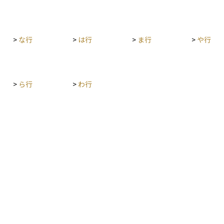
>
な行
>
は行
>
ま行
>
や行
>
ら行
>
わ行