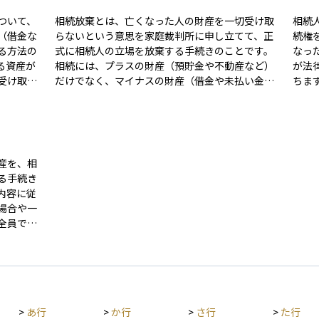
ついて、
相続放棄とは、亡くなった人の財産を一切受け取
相続
（借金な
らないという意思を家庭裁判所に申し立てて、正
続権
る方法の
式に相続人の立場を放棄する手続きのことです。
なっ
る資産が
相続には、プラスの財産（預貯金や不動産など）
が法
受け取る
だけでなく、マイナスの財産（借金や未払い金な
ちま
、自分の
ど）も含まれるため、全体を見て相続すると損に
場合
ん。 こ
なると判断した場合に選ばれることがあります。
合は
るリスク
相続放棄をすると、その人は最初から相続人でな
控除
承認を行
かったものとみなされるため、借金の返済義務も
り、
して3か
一切負わなくて済みます。ただし、相続があった
りま
産を、相
裁判所に
ことを知ってから3か月以内に家庭裁判所に申し
る手続き
やや複雑
立てる必要があり、その期限を過ぎると原則とし
内容に従
て相続を受け入れたとみなされてしまいます。し
場合や一
たがって、放棄を検討する場合は早めの判断と手
全員で話
続きが重要です。
。分割の
式や投資
申し立て
の申告や
>
あ行
>
か行
>
さ行
>
た行
の準備と