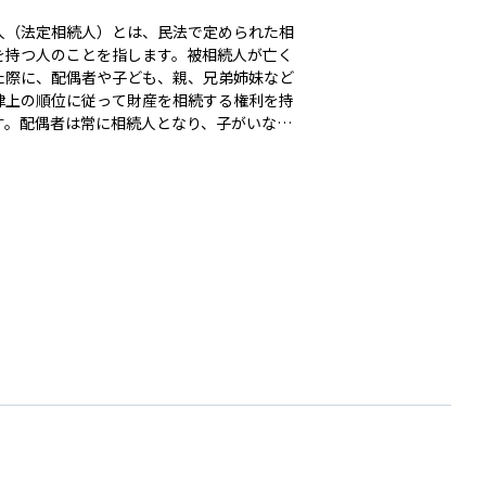
人（法定相続人）とは、民法で定められた相
を持つ人のことを指します。被相続人が亡く
た際に、配偶者や子ども、親、兄弟姉妹など
律上の順位に従って財産を相続する権利を持
す。配偶者は常に相続人となり、子がいない
は直系尊属（親や祖父母）、それもいない場
兄弟姉妹が相続人になります。相続税の基礎
額の計算や遺産分割の際に重要な概念であ
相続対策を検討する上で欠かせない要素とな
す。