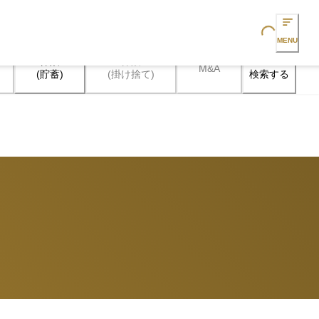
Loading...
MENU
保険

保険

M&A
検索する
(貯蓄)
(掛け捨て)