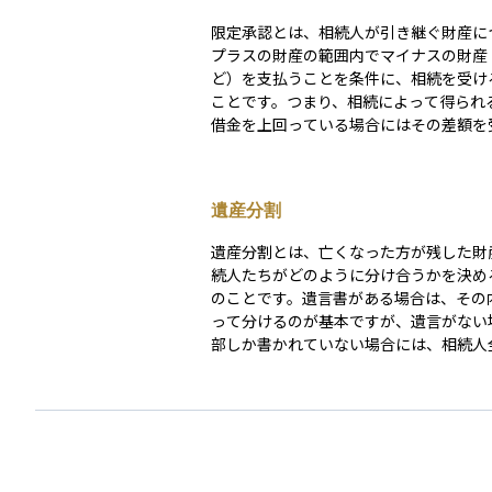
限定承認とは、相続人が引き継ぐ財産に
プラスの財産の範囲内でマイナスの財産
ど）を支払うことを条件に、相続を受け
ことです。つまり、相続によって得られ
借金を上回っている場合にはその差額を
ことができますが、もし借金が多くても
財産を使ってまで返済する必要はありませ
の方法を使えば、相続することで損をす
遺産分割
を減らすことができます。ただし、限定
うには、相続の開始を知ってから原則と
遺産分割とは、亡くなった方が残した財
月以内に、他の相続人全員と一緒に家庭
続人たちがどのように分け合うかを決め
申立てをする必要があるため、手続きが
のことです。遺言書がある場合は、その
です。
って分けるのが基本ですが、遺言がない
部しか書かれていない場合には、相続人
し合って分け方を決める必要があります
対象には、現金や不動産だけでなく、株
信託などの金融資産も含まれます。 話し合いがま
とまらないときは、家庭裁判所に調停を
ることもあります。遺産分割は、相続税
資産の名義変更にも影響するため、早め