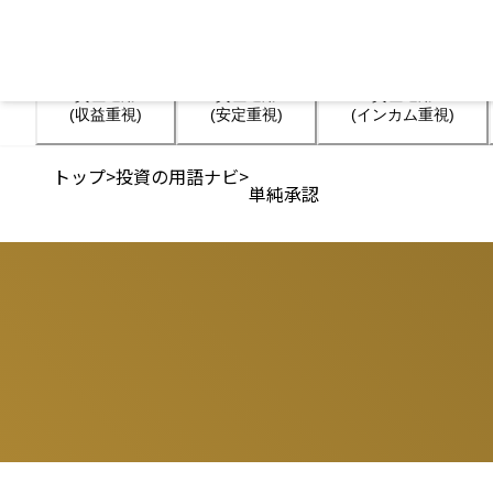
資産運用

資産運用

資産運用

(収益重視)
(安定重視)
(インカム重視)
トップ
>
投資の用語ナビ
>
単純承認