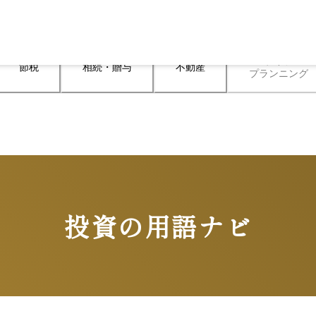
ライフ

節税
相続・贈与
不動産
プランニング
投資の用語ナビ