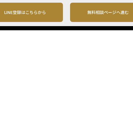
LINE登録はこちらから
無料相談ページへ進む
運営会社
利用規約
各種お問い合わせ
株式会社MONO Investment
プライバシーポリシー
コンテンツの二次利用
ンテンツは、情報の提供を目的としており、投資その他の行動を勧誘する目的で、作
投資の最終決定は、お客様ご自身でご判断いただきますようお願いいたします。 本
から入手したものですが、その情報源の確実性を保証したものではありません。 ま
があります。