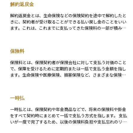
解約返戻金
つという特徴があります。特に学資保険や養老保険などでよく
使われる仕組みです。
解約返戻金とは、生命保険などの保険契約を途中で解約したと
きに、契約者が受け取ることができる払い戻し金のことをいい
ます。これは、これまでに支払ってきた保険料の一部が積み立
てられていたものから、保険会社の手数料や運用実績などを差
し引いた金額です。 契約からの経過年数が短いうちに解約する
と、解約返戻金が少なかったり、まったく戻らなかったりする
保険料
こともあるため、注意が必要です。一方で、長期間契約を続け
た場合には、返戻金が支払った保険料を上回ることもあり、貯
保険料とは、保険契約者が保険会社に対して支払う対価のこと
蓄性のある保険商品として活用されることもあります。資産運
で、保障を受けるために定期的または一括で支払う金額を指し
用やライフプランを考えるうえで、保険の解約によって現金化
ます。生命保険や医療保険、損害保険など、さまざまな保険商
できる金額がいくらになるかを把握しておくことはとても大切
品に共通する基本的な要素です。保険料は、契約時の年齢・性
です。
別・保険金額・保障内容・加入期間・健康状態などに基づいて
算出され、一般にリスクが高いほど保険料も高くなります。 ま
一時払
た、主契約に加えて特約（オプション）を付加することで、保
険料が増えることもあります。保険料は、契約を維持し続ける
一時払とは、保険契約や年金商品などで、将来の保険料や掛金
ために必要な支出であり、未納が続くと保障が失効する場合も
をすべて契約時にまとめて一括で支払う方式を指します。 支払
あるため、支払計画を立てることが大切です。資産運用の観点
いが一度で完了するため、以後の保険料負担や支払忘れのリス
からも、保険料の支払いが家計に与える影響や、保障と費用の
クがなく、長期的な保障や運用効果を早期に確定させられる点
バランスを見極めることは、ライフプラン設計において重要な