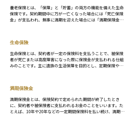
養老保険とは、「保障」と「貯蓄」の両方の機能を備えた生命
保険です。契約期間中に万が一亡くなった場合には「死亡保険
金」が支払われ、無事に満期を迎えた場合には「満期保険金」
として同じ金額が受け取れるのが大きな特徴です。 そのため、
老後資金の準備やお子さまの教育資金づくりなど、将来に備え
ながら万が一にも備えられる保険として活用されています。貯
生命保険
金感覚で利用できる点から、計画的に資金を準備したい方に適
しています。 ただし、保障と貯蓄の両方を兼ね備えているた
生命保険とは、契約者が一定の保険料を支払うことで、被保険
め、保険料は定期保険よりも高めに設定されている点には注意
者が死亡または高度障害になった際に保険金が支払われる仕組
が必要です。しっかりと目的と費用のバランスを考えて加入す
みのことです。主に遺族の生活保障を目的とし、定期保険や終
ることが大切です。
身保険などの種類があります。また、貯蓄性を備えた商品もあ
り、満期時に保険金を受け取れるものもあります。加入時の年
齢や健康状態によって保険料が異なり、長期的な資産運用やリ
満期保険金
スク管理の一環として活用されます。
満期保険金とは、保険契約で定められた期間が終了したとき
に、契約者や被保険者に支払われるお金のことをいいます。た
とえば、10年や20年などの一定期間保険料を払い続け、満期に
なったときにその保険が「満了」すると、あらかじめ決められ
た金額が支払われます。 このお金は、死亡や病気などのリスク
に備えるだけでなく、貯蓄のように将来の資金づくりにも役立