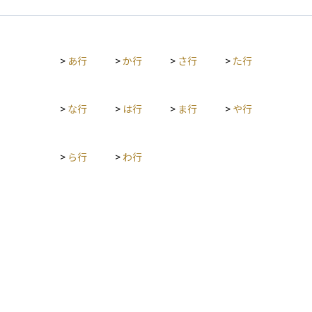
が特徴です。 利息や割引が適用されて総支払額が平準払より少
判断材料となります。
なくなる場合もありますが、契約時に多額の資金を準備する必
要があり、資金流動性が低下することや一括投資ゆえのタイミ
ングリスクが生じる点には留意が必要です。
>
あ行
>
か行
>
さ行
>
た行
>
な行
>
は行
>
ま行
>
や行
>
ら行
>
わ行