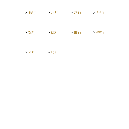
与の対象は原則として婚姻期間中に形成された財産であり、結
婚前から持っていた個人の財産や、相続・贈与で得た財産は通
>
あ行
>
か行
>
さ行
>
た行
常含まれません。あくまで「清算的」という言葉が示すよう
に、過去の共同生活の経済的成果を清算し、フェアに分けるこ
とを重視した考え方です。
>
な行
>
は行
>
ま行
>
や行
>
ら行
>
わ行