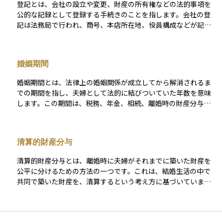
登記とは、会社の設立や変更、財産の所有権などの法的事項を
話し合い（協議）によって決められますが、合意できない場合
公的な記録として登録する手続きのことを指します。会社の登
は家庭裁判所に調停や審判を申し立てることも可能です。財産
記は法務局で行われ、商号、本店所在地、役員構成などが記録
分与は、離婚後の経済的安定や公正な清算のために重要な役割
されます。これらの登記情報は誰でも確認でき、取引の透明性
を果たす制度です。
を確保するために重要な役割を果たします。 投資家にとって
も、登記情報は企業の実在性や信用を確認するための客観的な
婚姻期間
根拠のひとつであり、投資判断の信頼性を高める助けになりま
す。また、不動産投資においても、登記を通じて所有権や担保
婚姻期間とは、法律上の婚姻関係が成立してから解消されるま
権の状態を確認できます。
での期間を指し、夫婦として法的に結びついていた年数を意味
します。この期間は、税務、年金、相続、離婚時の財産分与な
ど、さまざまな法律や制度の判断基準として重要な意味を持ち
ます。 たとえば、離婚に伴う年金分割制度では、婚姻期間中に
形成された年金記録が分割の対象となります。また、相続や贈
清算的財産分与
与においても、「婚姻期間が20年以上の配偶者」に対しては贈
与税の特例（配偶者控除）が適用され、居住用不動産やその購
清算的財産分与とは、離婚時に夫婦がそれまでに築いた財産を
入資金の贈与に関して、2,000万円までが非課税となる制度があ
公平に分けるための方法の一つです。これは、結婚生活の中で
ります。 資産運用やライフプランを考える際にも、婚姻期間は
共同で築いた財産を、清算するという考え方に基づいていま
将来の保障や財産設計に影響する要素であり、配偶者間での財
す。具体的には、不動産や預貯金、株式などの資産を、名義に
産形成やリスク管理の目安として意識されるべき重要な指標で
関係なく「夫婦の共有財産」として扱い、それらを整理・評価
す。
し、各自に適切な割合で分配することを目的としています。分