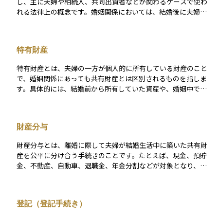
し、主に夫婦や相続人、共同出資者などが関わるケースで使わ
れる法律上の概念です。婚姻関係においては、結婚後に夫婦が
協力して築いた財産は、特別な契約がない限り「夫婦の共有財
産」として扱われます。 たとえば、共働きで購入した住宅、結
婚後に貯めた預貯金、夫婦の一方の名義で購入したが共同生活
特有財産
の中で築いた資産などは、共有財産とみなされることがありま
す。これに対して、結婚前から保有していた個人の資産や、相
特有財産とは、夫婦の一方が個人的に所有している財産のこと
続・贈与によって取得した財産は「特有財産」として区別され
で、婚姻関係にあっても共有財産とは区別されるものを指しま
ます。 離婚や相続の場面では、この共有財産の分割が重要な争
す。具体的には、結婚前から所有していた資産や、婚姻中であ
点になることがあり、法的・金銭的な取り扱いについて明確に
っても相続や贈与によって得た財産などが特有財産にあたりま
整理しておくことが求められます。資産運用の観点でも、将来
す。 たとえば、独身時代に購入した不動産や、親から相続した
的な財産の分割リスクや所有構造を意識して管理することが大
預金、贈与された車などは、結婚後もその人だけの財産として
切です。
財産分与
扱われ、原則として配偶者との共有にはなりません。離婚や相
続の場面では、財産分与の対象にはならず、本人に帰属する財
財産分与とは、離婚に際して夫婦が結婚生活中に築いた共有財
産として取り扱われます。 ただし、特有財産であっても、婚姻
産を公平に分け合う手続きのことです。たとえば、現金、預貯
後にその資産をもとに新たな投資や改築などを行った場合に
金、不動産、自動車、退職金、年金分割などが対象となり、名
は、共有財産との境界が不明確になることもあるため、資産の
義が夫婦どちらか一方になっている財産であっても、原則とし
管理と記録が重要です。ライフプランや相続対策を考える上で
て共同で形成されたものであれば分与の対象となります。 財産
も、特有財産を明確にしておくことが、将来的なトラブルを避
分与には、単なる「清算的分与」だけでなく、離婚後の生活保
けるポイントになります。
登記（登記手続き）
障を目的とした「扶養的分与」、不貞行為などに対する「慰謝
的分与」も含まれる場合があります。分与の方法は、当事者の