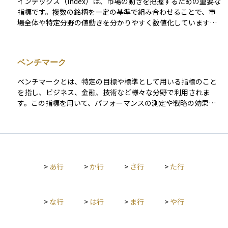
も、押さえておきたい基本指標の一つです。
インデックス（Index）は、市場の動きを把握するための重要な
ィブ運用とパッシブ運用を比較するときによく使われます。特
指標です。複数の銘柄を一定の基準で組み合わせることで、市
に、長期的には市場平均に勝てるアクティブファンドが少ない
場全体や特定分野の値動きを分かりやすく数値化しています。
という結果がよく示されることから、投資判断の参考として非
代表的なものには、日本の株式市場を代表する日経平均株価や
常に重要です。
TOPIX、米国市場の代表格であるS&P500などがあります。これ
らのインデックスは、投資信託などの運用成果を評価する際の
ベンチマーク
基準として広く活用されており、特にパッシブ運用（インデッ
クス運用）では、この指標と同じような値動きを実現すること
ベンチマークとは、特定の目標や標準として用いる指標のこと
を目標としています。
を指し、ビジネス、金融、技術など様々な分野で利用されま
す。この指標を用いて、パフォーマンスの測定や戦略の効果を
評価し、改善点を見つけることができます。特に投資分野にお
いては、ベンチマークはポートフォリオのパフォーマンスを評
価するための基準点として活用され、特定の市場指数や同業他
社の成績などが用いられます。 たとえば、投資ファンドの管理
者は、自身のファンドのパフォーマンスをS&P 500やナスダッ
>
あ行
>
か行
>
さ行
>
た行
クなどの市場指数と比較して評価することが多いです。この比
較によって、ファンドの戦略が市場全体と比べてどの程度効果
的であるか、またはリスクが適切に管理されているかを判断し
ます。 ベンチマークは、透明性と目標設定を促進し、継続的な
>
な行
>
は行
>
ま行
>
や行
改善を目指すための重要なツールです。しかし、ベンチマーク
を選定する際には、その適切性や関連性を慎重に評価する必要