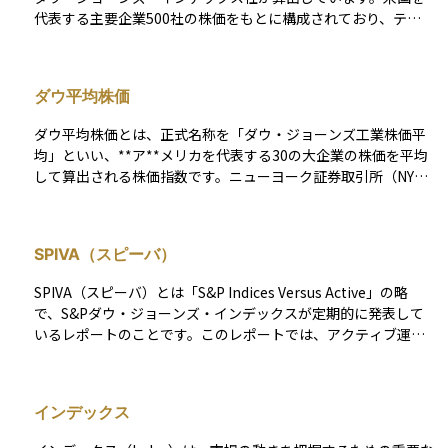
代表する主要企業500社の株価をもとに構成されており、テク
ノロジー、金融、ヘルスケアなど幅広い業種が含まれるのが特
徴です。 この指数は、米国株式市場全体の動向を示す指標とし
て世界中の投資家に注目されており、投資信託やETF（上場投
ダウ平均株価
資信託）のベンチマークとしても広く活用されています。「ア
メリカ経済の健康状態を測る体温計」とも言われる、非常に重
ダウ平均株価とは、正式名称を「ダウ・ジョーンズ工業株価平
要な指標です。
均」といい、**ア**メリカを代表する30の大企業の株価を平均
して算出される株価指数です。ニューヨーク証券取引所（NYS
E）やナスダックに上場している企業が対象で、米国経済全体の
動向を示す指標として、世界中の投資家に注目されています。
特徴的なのは、時価総額加重平均ではなく、「株価加重平均」
SPIVA（スピーバ）
で構成されている点です。つまり、株価が高い銘柄の動きが指
数に与える影響が大きく、必ずしも企業規模の大きさがそのま
SPIVA（スピーバ）とは「S&P Indices Versus Active」の略
ま反映されるわけではありません。たとえば、株価が高い1社の
で、S&Pダウ・ジョーンズ・インデックスが定期的に発表して
動きだけで、全体の指数が大きく動くこともあります。 ダウ平
いるレポートのことです。このレポートでは、アクティブ運用
均は、米国の株式市場の方向性をシンプルに把握できる指標と
の投資信託が、S&Pのような市場平均を示すベンチマークと比
して、テレビやニュース、経済レポートなどでも頻繁に取り上
べて、どの程度の成績を上げているかが示されます。 つまり、
げられます。日経平均株価が日本市場の代表であるのと同じよ
プロのファンドマネージャーが運用する投資信託が、市場平均
うに、ダウ平均株価は米国市場の「顔」として広く認識されて
インデックス
に勝っているのか、それとも負けているのかを確認するための
いる存在です。資産運用や国際経済の流れを読み解くうえで
資料です。多くの国や地域を対象にしたデータがあり、アクテ