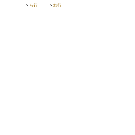
があります。適切でないベンチマークを選ぶと、誤った方向性
>
ら行
>
わ行
を示すことがあり、結果的にパフォーマンスの誤解を招くこと
になるためです。したがって、目標とする成果と密接に関連す
る、かつ実現可能なベンチマークを設定することが極めて重要
です。