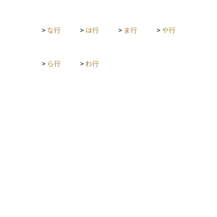
が異なります。 公的保障は最低限度の生活を維持するための支
援にとどまることが多いため、実際には公的保険や私的保険、
さらに自助的な資産形成を組み合わせて備えることが現実的で
>
な行
>
は行
>
ま行
>
や行
安心といえます。
>
ら行
>
わ行