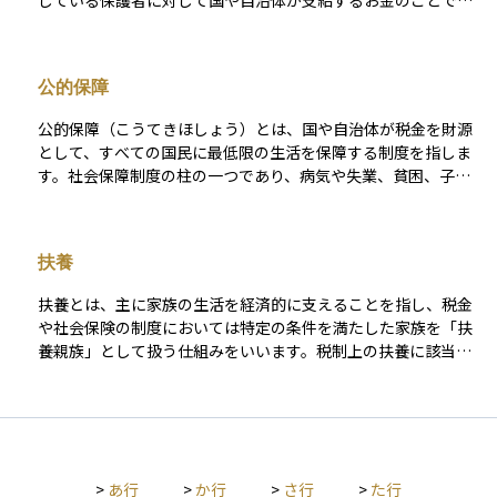
している保護者に対して国や自治体が支給するお金のことで
す。 所得制限はありますが、原則として子ども1人につき毎月
定額が支給されます。支給額は子どもの年齢や人数によって異
なり、例えば3歳未満は月額15,000円、3歳から小学生までは月
公的保障
額10,000円（第3子以降は15,000円）などと定められていま
す。 申請は居住地の市区町村窓口で行い、原則として児童の出
公的保障（こうてきほしょう）とは、国や自治体が税金を財源
生や転入から15日以内に届け出が必要です。子育て世帯の家計
として、すべての国民に最低限の生活を保障する制度を指しま
を直接支える制度であり、教育費や生活費の一部に充てられる
す。社会保障制度の柱の一つであり、病気や失業、貧困、子育
ことが多く、非常に身近で利用者の多い支援制度の一つです。
てなどで生活に困窮した場合に、保険料を支払っていなくても
利用できる点が特徴です。 代表的な例として、生活保護があり
ます。これは収入や資産が一定基準を下回る世帯に対し、生活
扶養
費や医療費を補う制度で、まさに「最後のセーフティネット」
とされています。また、児童手当は子どもを養育する家庭に所
扶養とは、主に家族の生活を経済的に支えることを指し、税金
得に応じて一定額を支給する仕組みであり、子育て世帯の生活
や社会保険の制度においては特定の条件を満たした家族を「扶
支援を目的としています。さらに、基礎年金の一部は国庫から
養親族」として扱う仕組みをいいます。税制上の扶養に該当す
の負担で賄われており、拠出額が少ない人でも一定の年金を受
ると、扶養する人の所得から一定額が控除され、結果として支
け取れるようになっています。 一方で、公的保険は国民や事業
払う税金が少なくなります。また健康保険における扶養では、
主が保険料を拠出し、相互扶助の仕組みで運営されます。健康
収入の少ない配偶者や子ども、親などを被扶養者として登録す
保険や雇用保険、介護保険、年金保険などが代表的で、保険料
ることで、その人の医療費が保険でカバーされます。
を支払うことでリスク発生時に給付を受けられます。公的保障
は税を財源に「無拠出」で提供される点で、公的保険とは性格
>
あ行
>
か行
>
さ行
>
た行