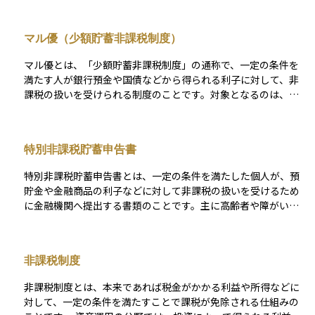
給者などが対象となります。金融機関に「特別非課税貯蓄申告
書」を提出することで、一定の上限金額（通常は350万円ま
マル優（少額貯蓄非課税制度）
で）の預貯金の利息が非課税になります。 一般マル優は、利息
所得にかかる税負担を軽減し、対象者の生活を支える目的で設
マル優とは、「少額貯蓄非課税制度」の通称で、一定の条件を
けられた制度です。現在は新規の適用が終了していますが、既
満たす人が銀行預金や国債などから得られる利子に対して、非
に利用している人については経過措置が取られています。資産
課税の扱いを受けられる制度のことです。対象となるのは、障
運用の観点では、非課税枠を活用することで実質的な利回りを
害者や遺族年金受給者、高齢者などで、制度を利用できる金融
高める効果がありました。
資産の限度額は決められています。 通常、預金や国債の利子に
は20％程度の税金がかかりますが、マル優を適用するとその税
特別非課税貯蓄申告書
金が免除され、利息を全額受け取ることができます。資産運用
の面では、低リスク資産の実質利回りを高める方法として有効
特別非課税貯蓄申告書とは、一定の条件を満たした個人が、預
ですが、制度の利用には条件や限度額があるため、事前の確認
貯金や金融商品の利子などに対して非課税の扱いを受けるため
が必要です。
に金融機関へ提出する書類のことです。主に高齢者や障がい
者、遺族年金受給者などが対象となり、提出することで利息や
配当金にかかる所得税が免除されます。 申告書を提出しない場
合は、通常どおり源泉徴収による課税が行われるため、該当者
非課税制度
は忘れずに手続きを行うことが重要です。金融機関ごとに申告
が必要であり、一定の預入限度額が設けられています。資産運
非課税制度とは、本来であれば税金がかかる利益や所得などに
用を行う際には、こうした制度を上手に利用することで、手取
対して、一定の条件を満たすことで課税が免除される仕組みの
り収益を増やすことが可能になります。