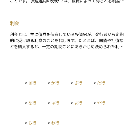
ことです。 資産運用の分野では、投資によって得られる利益、
たとえば配当金や売却益などに対して、本来なら約20％の税金
がかかりますが、特定の制度を利用することでその税金がかか
らなくなることがあります。 代表的な非課税制度には、NISA
利金
（少額投資非課税制度）やiDeCo（個人型確定拠出年金）など
があり、これらは国が個人の資産形成や老後資金の準備を支援
利金とは、主に債券を保有している投資家が、発行者から定期
するために設けた制度です。非課税制度をうまく活用すること
的に受け取る利息のことを指します。たとえば、国債や社債な
で、長期的に見て資産形成の効率が高まり、手取り利益を増や
どを購入すると、一定の期間ごとにあらかじめ決められた利率
すことが可能になります。そのため、初心者にとっても、まず
に基づいた金額が支払われます。この支払いが「利金」です。
最初に理解し活用すべき仕組みのひとつといえます。
銀行預金の利息と似ていますが、債券の場合は発行時に利率や
支払い頻度が決まっており、受け取る額も比較的安定していま
す。 利金は、債券を保有することによって得られる「インカム
ゲイン（定期収入）」の一種であり、長期的に安定した収益を
>
あ行
>
か行
>
さ行
>
た行
狙う投資スタイルで重視されるポイントです。なお、利金には
所得税や住民税がかかるため、実際の受取額は課税後の金額と
なります。
>
な行
>
は行
>
ま行
>
や行
>
ら行
>
わ行