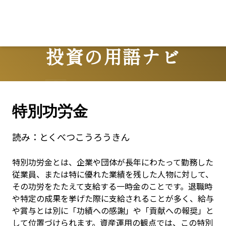
Lo
投資の用語ナビ
Terms
特別功労金
読み：
とくべつこうろうきん
特別功労金とは、企業や団体が長年にわたって勤務した
従業員、または特に優れた業績を残した人物に対して、
その功労をたたえて支給する一時金のことです。退職時
や特定の成果を挙げた際に支給されることが多く、給与
や賞与とは別に「功績への感謝」や「貢献への報奨」と
して位置づけられます。資産運用の観点では、この特別