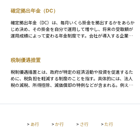
の意を示すとともに、円滑な人事の移行を促す役割も果たしま
確定拠出年金（DC）
す。 退職金は、通常の給与とは異なり、特別な支払いとして扱
われるため、税金の計算方法も異なります。一定の条件を満た
確定拠出年金（DC）は、毎月いくら掛金を拠出するかをあらか
すと税優遇措置が適用され、受け取る金額に対する税負担が軽
じめ決め、その掛金を自分で運用して増やし、将来の受取額が
減されることがあります。そのため、退職金を受け取る際に
運用成績によって変わる年金制度です。会社が導入する企業型
は、税制や受け取り方法について事前に確認しておくことが大
と、自分で加入する個人型（iDeCo）の二つがあり、掛金は所
切です。 退職金の制度や金額の決め方は、企業の就業規則や雇
得控除の対象になるため節税効果があります。 運用対象は投資
用契約によって定められています。また、一括で受け取る方法
信託や定期預金などから選べ、運用益も非課税で再投資される
と分割して受け取る方法があり、運用方法によっては老後の資
税制優遇措置
仕組みです。60歳以降に年金や一時金として受け取れますが、
産形成にも活用できます。退職金をどのように管理・運用する
途中で自由に引き出せない点に注意が必要です。老後資金を自
かは、将来の生活設計に大きく影響するため、計画的に活用す
税制優遇措置とは、政府が特定の経済活動や投資を促進するた
ら準備し、運用の成果を自分の年金額として受け取る「自助努
ることが重要です。
めに、税負担を軽減する制度のことを指す。具体的には、法人
力型」の代表的な制度となっています。
税の減税、所得控除、減価償却の特例などが含まれる。例え
ば、中小企業やスタートアップに対する税制優遇、特定の産業
への投資促進策などがある。これにより、企業や個人は資金負
担を抑えつつ、事業成長や投資の拡大を図ることができる。政
策目的に応じて適用範囲や内容が変わるため、適用条件の確認
が重要である。
>
あ行
>
か行
>
さ行
>
た行