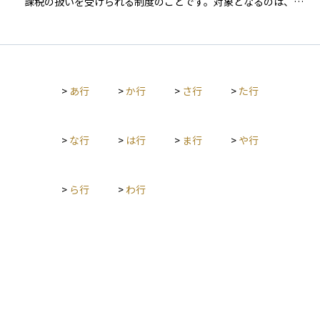
課税の扱いを受けられる制度のことです。対象となるのは、障
された場合には、外国税額控除などを通じて二重課税の調整が
害者や遺族年金受給者、高齢者などで、制度を利用できる金融
可能です。 非課税制度としては、以下のような選択肢がありま
資産の限度額は決められています。 通常、預金や国債の利子に
す。 NISA（少額投資非課税制度）：NISA口座内で保有する対象
は20％程度の税金がかかりますが、マル優を適用するとその税
債券や債券ETF、公社債投資信託から得られる利子や分配金は
金が免除され、利息を全額受け取ることができます。資産運用
非課税となります（ただし対象商品は限定されます）。 マル優
の面では、低リスク資産の実質利回りを高める方法として有効
（少額貯蓄非課税制度）：障害者や高齢者等に限定されます
>
あ行
>
か行
>
さ行
>
た行
ですが、制度の利用には条件や限度額があるため、事前の確認
が、預貯金の利子を元本350万円まで非課税にできる制度もあ
が必要です。
ります。 なお、利子所得は元本の価格変動リスクが小さく、定
期的なキャッシュフローを生む点で安定収入源となりますが、
>
な行
>
は行
>
ま行
>
や行
一方で損益通算や損失繰越ができない、インフレに弱いといっ
たデメリットもあります。 利子所得はシンプルな金融収益であ
りながら、課税方式や制度の選択によって手取り額に大きな差
が出る場合もあるため、正確な知識を持つことが資産運用にお
>
ら行
>
わ行
いて重要です。