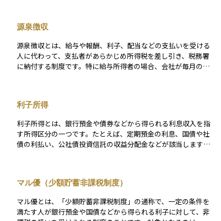
がかかりますが、特定の制度を利用することでその税金がかか
らなくなることがあります。 代表的な非課税制度には、NISA
源泉徴収
（少額投資非課税制度）やiDeCo（個人型確定拠出年金）など
があり、これらは国が個人の資産形成や老後資金の準備を支援
源泉徴収とは、給与や報酬、利子、配当などの支払いを受ける
するために設けた制度です。非課税制度をうまく活用すること
人に代わって、支払者があらかじめ所得税を差し引き、税務署
で、長期的に見て資産形成の効率が高まり、手取り利益を増や
に納付する制度です。特に給与所得者の場合、会社が毎月の給
すことが可能になります。そのため、初心者にとっても、まず
与から所得税を控除し、年末調整で過不足を精算します。 この
最初に理解し活用すべき仕組みのひとつといえます。
制度の目的は、税金の徴収を確実に行い、納税者の負担を軽減
することです。例えば、会社員は確定申告を行わずに納税が完
利子所得
了するケースが多くなります。ただし、個人事業主や一定の副
収入がある人は、源泉徴収された金額を基に確定申告が必要に
利子所得とは、銀行預金や債券などから得られる利息収入を指
なることがあります。 また、配当金や利子の源泉徴収税率は原
す所得区分の一つです。たとえば、定期預金の利息、国債や社
則20.315%（所得税15.315%＋住民税5%）ですが、金融商品
債の利払い、公社債投資信託の収益分配金などが該当します。
によって異なる場合があるため、事前に確認が必要です。
日本では、国内で得た利子所得には原則として20.315％（所得
税15.315％＋住民税5％）の税金がかかり、金融機関があらかじ
め差し引く「源泉分離課税」の方式が採られています。このた
マル優（少額貯蓄非課税制度）
め、通常は確定申告の必要がなく、利息は「手取り」で口座に
入金されます。 一方、海外の銀行預金や外国債券の利息など
マル優とは、「少額貯蓄非課税制度」の通称で、一定の条件を
は、国内で源泉徴収されない場合が多く、原則として「申告分
満たす人が銀行預金や国債などから得られる利子に対して、非
離課税」により確定申告が必要となります。また、外国で課税