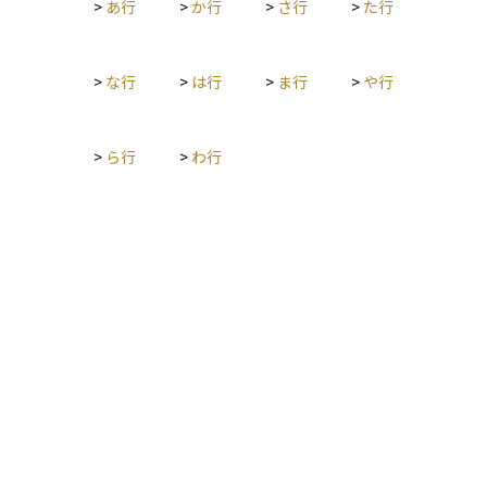
>
あ行
>
か行
>
さ行
>
た行
>
な行
>
は行
>
ま行
>
や行
>
ら行
>
わ行