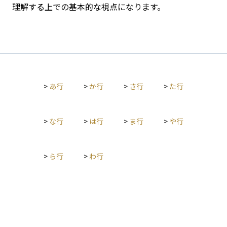
理解する上での基本的な視点になります。
>
あ行
>
か行
>
さ行
>
た行
>
な行
>
は行
>
ま行
>
や行
>
ら行
>
わ行