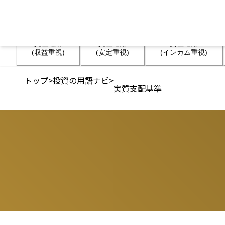
資産運用

資産運用

資産運用

(収益重視)
(安定重視)
(インカム重視)
トップ
>
投資の用語ナビ
>
実質支配基準