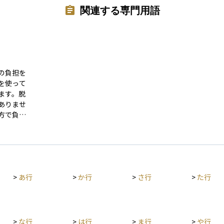
関連する専門用語
の負担を
を使って
ます。脱
ありませ
方で負担
ります。
仕組みを
のような
います。
過度な租
>
あ行
>
か行
>
さ行
>
た行
あるた
>
な行
>
は行
>
ま行
>
や行