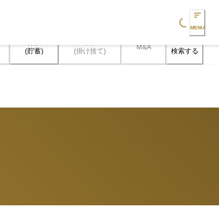
Loading...
MENU
保険

保険

M&A
検索する
(貯蓄)
(掛け捨て)