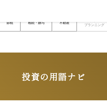
ライフ

節税
相続・贈与
不動産
プランニング
投資の用語ナビ