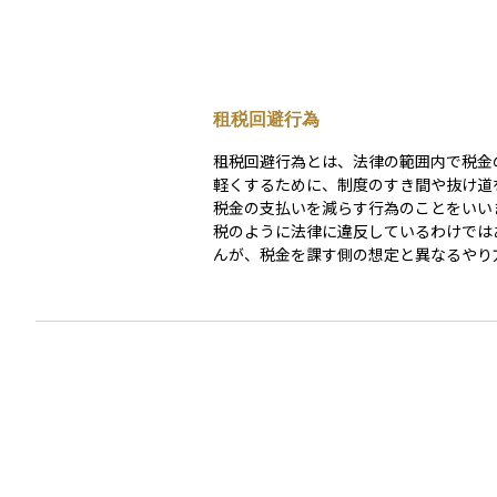
租税回避行為
租税回避行為とは、法律の範囲内で税金
軽くするために、制度のすき間や抜け道
税金の支払いを減らす行為のことをいい
税のように法律に違反しているわけでは
んが、税金を課す側の想定と異なるやり
を回避するため、問題視されることがあ
特に企業や富裕層が複雑な取引や海外の
利用して行うことが多く、税務当局はこ
行為を封じるために法律の整備を進めて
資産運用を行う際には、合法であっても
税回避は信頼性や評判に影響することが
め、注意が必要です。