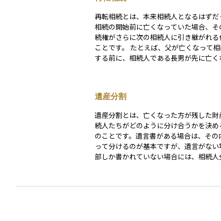
再転相続とは、本来相続人となるはずだ
相続の開始前に亡くなっていた場合、そ
続権がさらに次の相続人に引き継がれる
ことです。 たとえば、父が亡くなって相続が発生
する前に、相続人である長男が先に亡く
た場合、長男の子（つまり孫）が父の財
することになります。これは相続の権利
て移転していくという意味で「再転相続
遺産分割
れます。 この仕組みを理解しておくと、資産運用
における相続対策や遺言の準備において
遺産分割とは、亡くなった方が残した財
産を受け取ることになるのかを正確に把
続人たちがどのように分け合うかを決め
ようになります。
のことです。遺言書がある場合は、その
って分けるのが基本ですが、遺言がない
部しか書かれていない場合には、相続人
し合って分け方を決める必要があります
対象には、現金や不動産だけでなく、株
信託などの金融資産も含まれます。 話し合いがま
とまらないときは、家庭裁判所に調停を
ることもあります。遺産分割は、相続税
資産の名義変更にも影響するため、早め