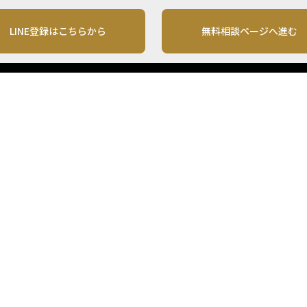
LINE登録はこちらから
無料相談ページへ進む
運営会社
利用規約
各種お問い合わせ
株式会社MONO Investment
プライバシーポリシー
コンテンツの二次利用
ンテンツは、情報の提供を目的としており、投資その他の行動を勧誘する目的で、作
投資の最終決定は、お客様ご自身でご判断いただきますようお願いいたします。 本
から入手したものですが、その情報源の確実性を保証したものではありません。 ま
があります。