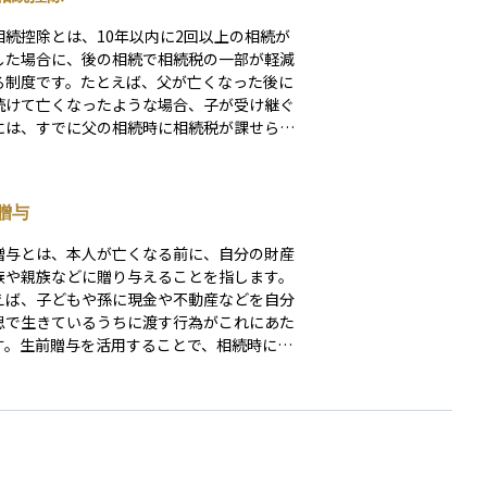
相続控除とは、10年以内に2回以上の相続が
した場合に、後の相続で相続税の一部が軽減
る制度です。たとえば、父が亡くなった後に
続けて亡くなったような場合、子が受け継ぐ
には、すでに父の相続時に相続税が課せられ
があります。 このように短期間で同じ
に対して繰り返し課税が行われることを避け
め、前回の相続で実際に負担した相続税の一
贈与
、今回の相続税から差し引くことができま
控除額は、前回の相続税額と今回の取得額の
贈与とは、本人が亡くなる前に、自分の財産
、経過年数に応じて計算され、公平な課税を
族や親族などに贈り与えることを指します。
する仕組みとして重要です。
えば、子どもや孫に現金や不動産などを自分
思で生きているうちに渡す行為がこれにあた
す。生前贈与を活用することで、相続時に財
一度に多額に移転するのを防ぎ、相続税の負
軽減する効果が期待できます。ただし、贈与
贈与税がかかるため、贈与額やタイミング、
贈るかによって課税額が大きく変わることが
ます。また、一定の条件を満たせば非課税に
特例制度もあるため、計画的に行うことが重