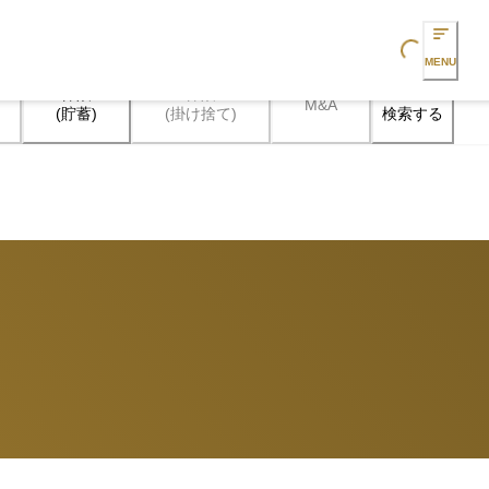
Loading...
MENU
保険

保険

M&A
検索する
(貯蓄)
(掛け捨て)