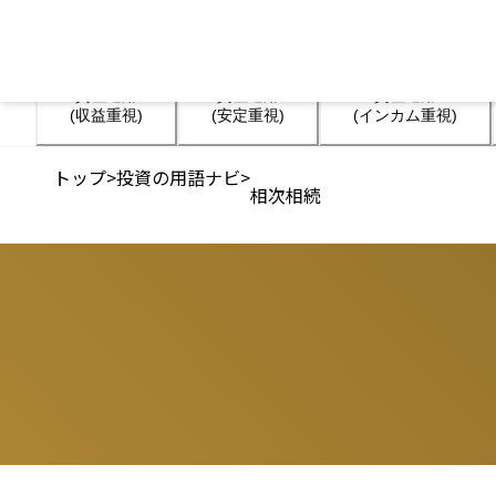
資産運用

資産運用

資産運用

(収益重視)
(安定重視)
(インカム重視)
トップ
>
投資の用語ナビ
>
相次相続