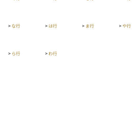
かった費用は、相続財産から差し引くことができ
要で
る また、配偶者には配偶者の税額軽減（1億6,000
家族
万円または法定相続分まで非課税）が認められて
手段
おり、適切に遺産分割を行えば、税額を大幅に減
>
な行
>
は行
>
ま行
>
や行
らすことができます。 相続税は、財産の種類や分
割の仕方、受け取る人の立場によって税額が大き
く変動するため、生前からの対策が非常に重要で
す。生命保険や不動産の活用、資産の組み替えな
>
ら行
>
わ行
どを通じて、相続税評価額をコントロールするこ
とが、家族への負担を減らし、スムーズな資産承
継を実現するための鍵となります。