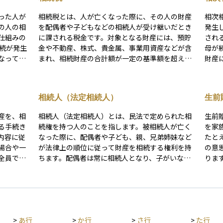
った人が
相続税とは、人が亡くなった際に、その人の財産
相次
の人の相
を配偶者や子どもなどの相続人が受け継いだとき
発生
仕組みの
に課される税金です。対象となる財産には、預貯
され
金や不動産、株式、貴金属、事業用資産などが含
母が
なってい
まれ、相続財産の合計額が一定の基準額を超える
財産
産を相続
と課税対象となります。 相続税には、「3,000万
ていること
が連続し
円＋600万円×法定相続人の数」で計算される基
財産
」と呼ば
礎控除があり、この範囲内であれば原則として税
るた
相続人（法定相続人）
生前
金はかかりません。しかし、資産規模が大きい場
部を
、誰が財
合や相続人の数が少ない場合には、課税対象とな
す。
産を、相
相続人（法定相続人）とは、民法で定められた相
生前
握できる
り、10％〜55％の累進税率が適用されます。 さら
割合
る手続き
続権を持つ人のことを指します。被相続人が亡く
を家
に、相続税にはさまざまな非課税枠や控除制度が
実現
内容に従
なった際に、配偶者や子ども、親、兄弟姉妹など
たと
設けられており、これらを適切に活用することで
場合や一
が法律上の順位に従って財産を相続する権利を持
の意
税負担を抑えることが可能です。代表的な制度に
全員で話
ちます。配偶者は常に相続人となり、子がいない
りま
は以下のようなものがあります。 - 生命保険金の
。分割の
場合は直系尊属（親や祖父母）、それもいない場
産が
非課税枠：法定相続人1人あたり500万円まで非課
式や投資
合は兄弟姉妹が相続人になります。相続税の基礎
担を
税 - 死亡退職金の非課税枠：生命保険と同様に1
控除額の計算や遺産分割の際に重要な概念であ
にも
人あたり500万円まで非課税 - 債務控除：被相続
申し立て
り、相続対策を検討する上で欠かせない要素とな
誰に
人に借入金などの債務があった場合、その金額を
の申告や
ります。
あり
控除可能 - 葬式費用の控除：通夜・葬儀などにか
>
あ行
>
か行
>
さ行
>
た行
の準備と
なる