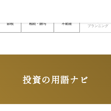
ライフ

節税
相続・贈与
不動産
プランニング
投資の用語ナビ