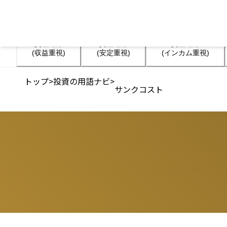
資産運用

資産運用

資産運用

(収益重視)
(安定重視)
(インカム重視)
トップ
>
投資の用語ナビ
>
サンクコスト