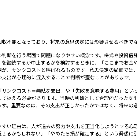
Term
回収不能となっており、将来の意思決定には影響させるべきで
の判断を行う場面で問題になりやすい概念です。株式や投資信
トを継続するか中止するかを検討するときに、「ここまでお金
用が、サンクコストと呼ばれるものです。意思決定の局面では
の支出が心理的に混入することで判断が歪むことがあります。
「サンクコスト＝無駄な支出」や「失敗を意味する費用」とい
して捉える必要があります。当時の判断として合理的だった支
ます。重要なのは、その支出が正しかったかではなく、将来の
やすい理由は、人が過去の努力や支出を正当化しようとする心
返せるかもしれない」「やめたら損が確定する」という発想に