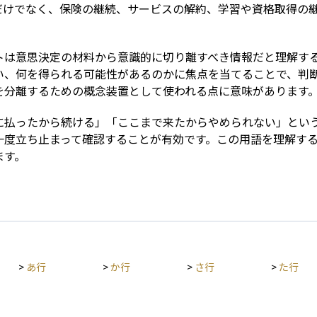
だけでなく、保険の継続、サービスの解約、学習や資格取得の
トは意思決定の材料から意識的に切り離すべき情報だと理解す
い、何を得られる可能性があるのかに焦点を当てることで、判
を分離するための概念装置として使われる点に意味があります
に払ったから続ける」「ここまで来たからやめられない」とい
一度立ち止まって確認することが有効です。この用語を理解す
ます。
>
あ行
>
か行
>
さ行
>
た行