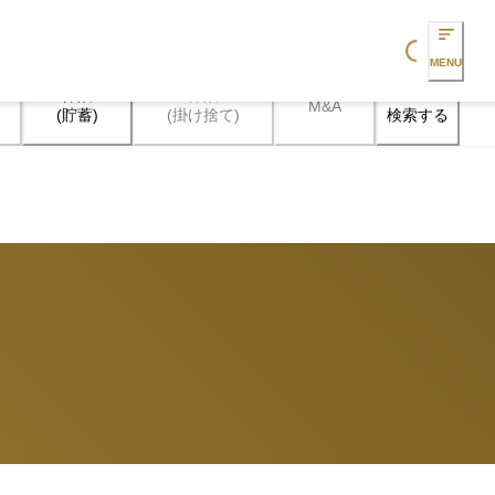
Loading...
MENU
保険

保険

M&A
検索する
(貯蓄)
(掛け捨て)