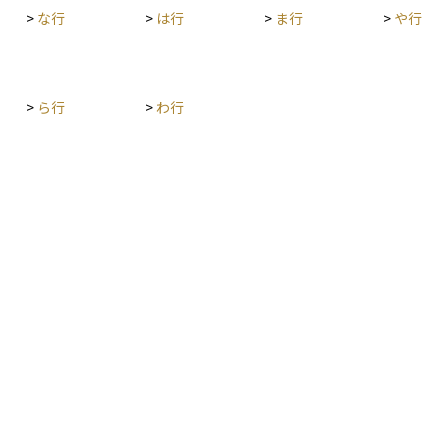
>
な行
>
は行
>
ま行
>
や行
>
ら行
>
わ行