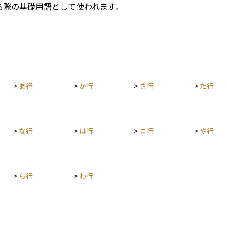
る際の基礎用語として使われます。
>
あ行
>
か行
>
さ行
>
た行
>
な行
>
は行
>
ま行
>
や行
>
ら行
>
わ行