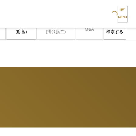
Loading...
MENU
保険

保険

M&A
検索する
(貯蓄)
(掛け捨て)