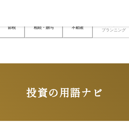
ライフ

節税
相続・贈与
不動産
プランニング
投資の用語ナビ