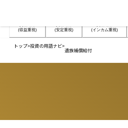
資産運用

資産運用

資産運用

(収益重視)
(安定重視)
(インカム重視)
トップ
>
投資の用語ナビ
>
遺族補償給付