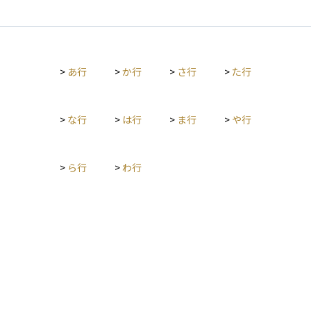
画を立てることがライフプランの基本です。 ライフプランを立
てることで、お金に対する不安を減らし、将来の備えを具体的
に考えることができます。そして資産運用は、このライフプラ
ンに沿って行うことで、無理のない範囲でお金を増やし、将来
>
あ行
>
か行
>
さ行
>
た行
の安心につなげることができます。たとえば、子どもの教育資
金には中期の積立型投資信託、老後資金にはiDeCoやNISAを活
用するなど、目的に応じた運用が可能になります。 自分や家族
のライフイベントに合わせて計画的に資産を増やすことが、将
>
な行
>
は行
>
ま行
>
や行
来の安心と豊かさにつながります。
>
ら行
>
わ行