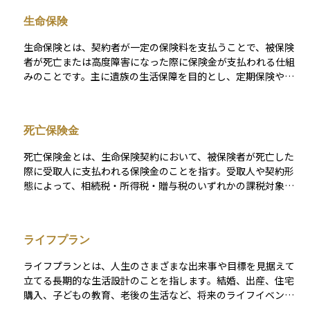
給額や期間は家族構成や被保険者の加入状況などによって異な
生命保険
ります。遺族年金は、残された家族が安定した生活を続けるた
めの公的な支援制度として、生活設計においてとても重要な役
生命保険とは、契約者が一定の保険料を支払うことで、被保険
割を果たします。
者が死亡または高度障害になった際に保険金が支払われる仕組
みのことです。主に遺族の生活保障を目的とし、定期保険や終
身保険などの種類があります。また、貯蓄性を備えた商品もあ
り、満期時に保険金を受け取れるものもあります。加入時の年
齢や健康状態によって保険料が異なり、長期的な資産運用やリ
死亡保険金
スク管理の一環として活用されます。
死亡保険金とは、生命保険契約において、被保険者が死亡した
際に受取人に支払われる保険金のことを指す。受取人や契約形
態によって、相続税・所得税・贈与税のいずれかの課税対象と
なる場合がある。
ライフプラン
ライフプランとは、人生のさまざまな出来事や目標を見据えて
立てる長期的な生活設計のことを指します。結婚、出産、住宅
購入、子どもの教育、老後の生活など、将来のライフイベント
にかかる費用や時期を見積もり、それに向けた貯蓄や投資の計