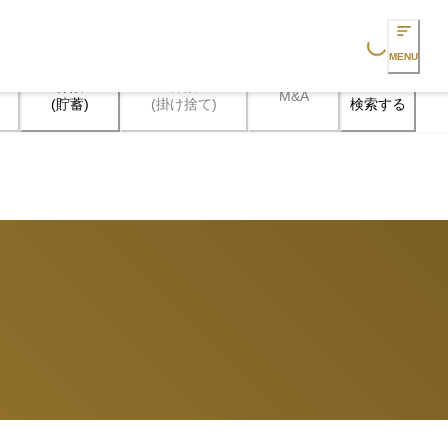
Loading...
MENU
保険

保険

M&A
検索する
(貯蓄)
(掛け捨て)