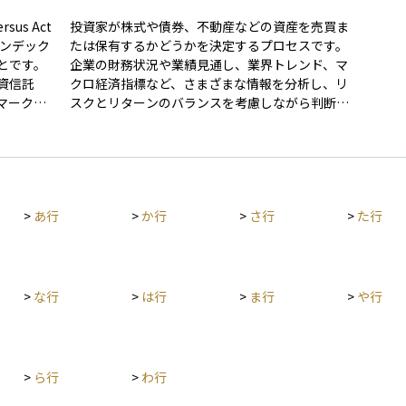
sus Act
投資家が株式や債券、不動産などの資産を売買ま
インデック
たは保有するかどうかを決定するプロセスです。
とです。
企業の財務状況や業績見通し、業界トレンド、マ
資信託
クロ経済指標など、さまざまな情報を分析し、リ
マークと
スクとリターンのバランスを考慮しながら判断を
が示され
下します。 短期的な値動きよりも企業の長期的成
長性を重視する投資スタイルもあれば、テクニカ
るのか、
ル分析による短期売買を中心とする投資家も存在
の資料で
します。投資家自身のリスク許容度や資金計画、
があり、
投資期間などによって最適な判断は異なるため、
>
あ行
>
か行
>
さ行
>
た行
るときに
目的と手法を明確にすることが大切です。
平均に勝
結果がよ
して非常
>
な行
>
は行
>
ま行
>
や行
>
ら行
>
わ行