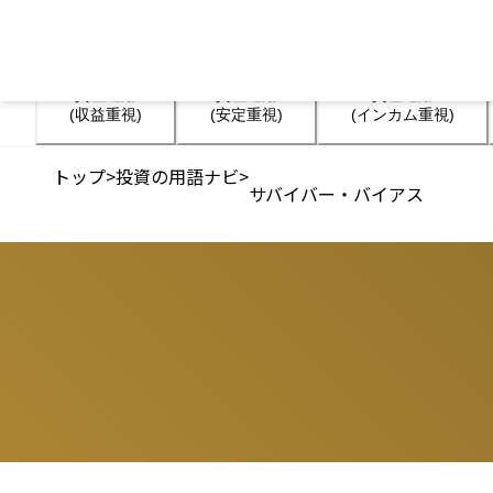
資産運用

資産運用

資産運用

(収益重視)
(安定重視)
(インカム重視)
トップ
>
投資の用語ナビ
>
サバイバー・バイアス