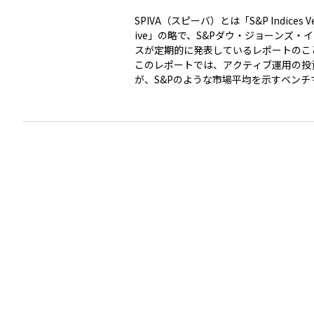
SPIVA（スピーバ）とは「S&P Indices Ver
ive」の略で、S&Pダウ・ジョーンズ・
スが定期的に発表しているレポートのこ
このレポートでは、アクティブ運用の投
が、S&Pのような市場平均を示すベンチ
比べて、どの程度の成績を上げているか
ます。 つまり、プロのファンドマネージャーが運
用する投資信託が、市場平均に勝ってい
それとも負けているのかを確認するため
す。多くの国や地域を対象にしたデータ
アクティブ運用とパッシブ運用を比較す
よく使われます。特に、長期的には市場
てるアクティブファンドが少ないという
く示されることから、投資判断の参考と
に重要です。