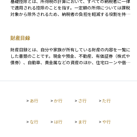
基礎控除とは、所得税の計算において、すべての納税者に一律
担を減らし、スムーズな資産承継を実現するための鍵となりま
額までは非課税（「500万円 × 法定相続人の数」）とされてお
で適用される控除のことを指す。一定額の所得については課税
す。
り、実際に相続税がかかるかどうかは全体の遺産額によって決
対象から除外されるため、納税者の負担を軽減する役割を持
まります。 資産運用や相続対策を考える際には、この死亡退職
つ。所得に応じて控除額が変動する場合もあり、申告不要で自
金の存在を把握しておくことが重要です。特に会社員の方が亡
動適用される。
くなった場合、遺族の生活設計や納税資金の確保において、大
きな意味を持つ財産となり得ます。
財産目録
財産目録とは、自分や家族が所有している財産の内容を一覧に
した書類のことです。現金や預金、不動産、有価証券（株式や
債券）、自動車、貴金属などの資産のほか、住宅ローンや借金
といった負債も含めて記載されます。遺言書に添付されたり、
相続や贈与の際の準備資料として作成されたりすることが多
く、遺族が財産の全体像を把握しやすくするために役立ちま
す。 資産運用の観点からも、自分の財産を整理し、どこに何が
あるかを明確にすることは、資産形成や老後の生活設計、相続
>
あ行
>
か行
>
さ行
>
た行
対策などにおいて非常に重要です。財産目録を作っておくこと
で、将来のトラブルを未然に防ぎ、家族への安心にもつながり
ます。
>
な行
>
は行
>
ま行
>
や行