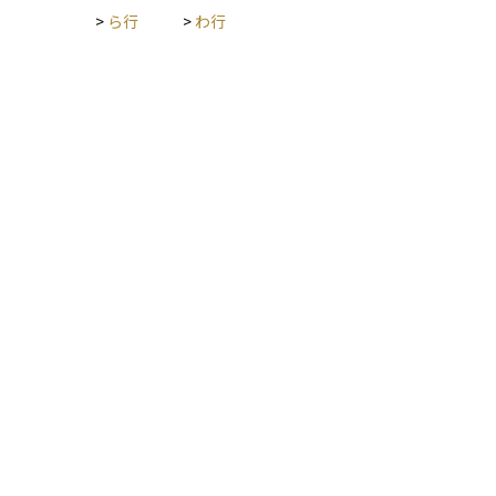
>
ら行
>
わ行