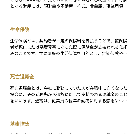
となる財産には、預貯金や不動産、株式、貴金属、事業用資産
などが含まれ、相続財産の合計額が一定の基準額を超えると課
税対象となります。 相続税には、「3,000万円＋600万円×法定
相続人の数」で計算される基礎控除があり、この範囲内であれ
生命保険
ば原則として税金はかかりません。しかし、資産規模が大きい
場合や相続人の数が少ない場合には、課税対象となり、10％〜
生命保険とは、契約者が一定の保険料を支払うことで、被保険
55％の累進税率が適用されます。 さらに、相続税にはさまざま
者が死亡または高度障害になった際に保険金が支払われる仕組
な非課税枠や控除制度が設けられており、これらを適切に活用
みのことです。主に遺族の生活保障を目的とし、定期保険や終
することで税負担を抑えることが可能です。代表的な制度には
身保険などの種類があります。また、貯蓄性を備えた商品もあ
以下のようなものがあります。 - 生命保険金の非課税枠：法定
り、満期時に保険金を受け取れるものもあります。加入時の年
相続人1人あたり500万円まで非課税 - 死亡退職金の非課税枠：
齢や健康状態によって保険料が異なり、長期的な資産運用やリ
生命保険と同様に1人あたり500万円まで非課税 - 債務控除：被
死亡退職金
スク管理の一環として活用されます。
相続人に借入金などの債務があった場合、その金額を控除可能
- 葬式費用の控除：通夜・葬儀などにかかった費用は、相続財
死亡退職金とは、会社に勤務していた人が在職中に亡くなった
産から差し引くことができる また、配偶者には配偶者の税額軽
場合に、その勤務先から遺族に対して支払われる退職金のこと
減（1億6,000万円または法定相続分まで非課税）が認められて
をいいます。通常は、従業員の長年の勤務に対する感謝や弔慰
おり、適切に遺産分割を行えば、税額を大幅に減らすことがで
の意味を込めて支給されるもので、企業が就業規則や退職金規
きます。 相続税は、財産の種類や分割の仕方、受け取る人の立
程に基づいて支払いを行います。 この金銭は、法律上は「遺族
場によって税額が大きく変動するため、生前からの対策が非常
に直接支払われる退職金」という形をとるため、相続財産とは
基礎控除
に重要です。生命保険や不動産の活用、資産の組み替えなどを
性質が異なりますが、税務上は「みなし相続財産」として相続
通じて、相続税評価額をコントロールすることが、家族への負
税の課税対象になります。ただし、生命保険金と同様に、一定