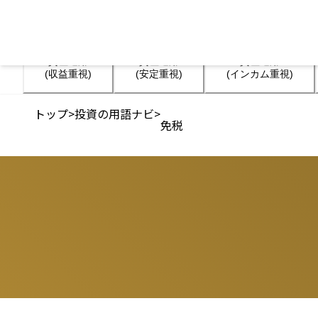
資産運用

資産運用

資産運用

(収益重視)
(安定重視)
(インカム重視)
トップ
>
投資の用語ナビ
>
免税