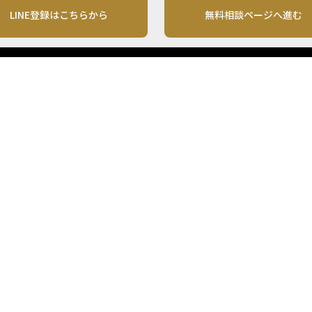
LINE登録はこちらから
無料相談ページへ進む
運営会社
利用規約
各種お問い合わせ
株式会社MONO Investment
プライバシーポリシー
コンテンツの二次利用
ンテンツは、情報の提供を目的としており、投資その他の行動を勧誘する目的で、作
投資の最終決定は、お客様ご自身でご判断いただきますようお願いいたします。 本
から入手したものですが、その情報源の確実性を保証したものではありません。 ま
があります。
「投資のコンシェルジュ」はMONO Investmentの登録商標です（登録商標第65270