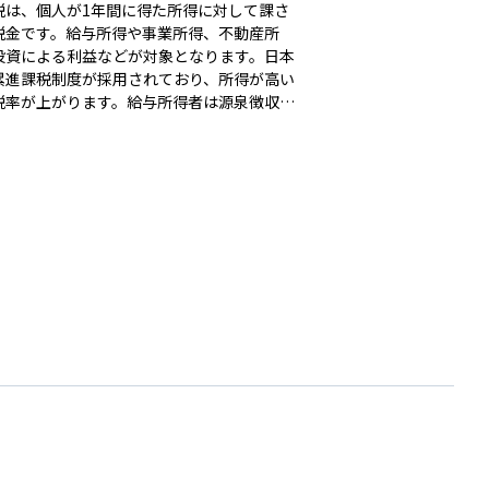
税は、個人が1年間に得た所得に対して課さ
税金です。給与所得や事業所得、不動産所
投資による利益などが対象となります。日本
累進課税制度が採用されており、所得が高い
税率が上がります。給与所得者は源泉徴収に
毎月の給与から所得税が差し引かれ、年末調
確定申告で精算されます。控除制度もあり、
控除や扶養控除、医療費控除などを活用する
で課税所得を減らし、税負担を軽減できま