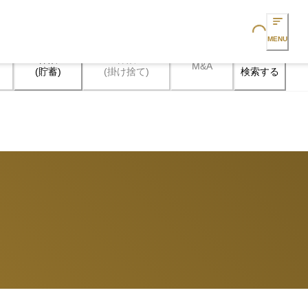
Loading...
MENU
保険

保険

M&A
検索する
(貯蓄)
(掛け捨て)