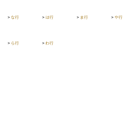
や投資計画においては、こうした消費税の仕組み
すい制度と
や制度改正の動向も踏まえ、支出に含まれる実質
成を支援
的な税負担を適切に見積もることが重要です。特
>
な行
>
は行
>
ま行
>
や行
に軽減税率の対象や非課税取引の有無を把握して
おくことで、生活コストや運用コストを正確に計
算することができます。
>
ら行
>
わ行