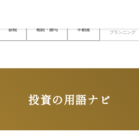
ライフ

節税
相続・贈与
不動産
プランニング
投資の用語ナビ