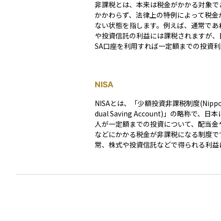
非課税とは、本来は税金がかかる対象で
かかわらず、法律上の特例によって税金
ない状態を指します。例えば、通常であ
や投資信託の利益には課税されますが、日
SA口座を利用すれば一定額までの投資
税になります。 つまり「課税の仕組みに入ってい
るが、例外的にゼロになる」のが非課税
最初から課税の枠組みに入らない「不課
NISA
意味が異なります。資産運用では非課税
用することで、効率的に手取りを増やす
NISAとは、「少額投資非課税制度(Nippon 
きるため、初心者にとっても理解してお
dual Saving Account)」の略称で、
要な考え方です。
人が一定額までの投資について、配当金
などにかかる税金が非課税になる制度で
常、株式や投資信託などで得られる利益
0％の税金がかかりますが、NISA口座を
の税金がかからず、効率的に資産形成を
ができます。2024年からは新しいNISA
まり、「つみたて投資枠」と「成長投資
つを併用できる仕組みとなり、非課税期
限化されました。年間の投資枠や口座の
決められており、原則として1人1口座し