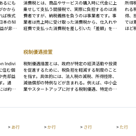
あるにも
消費税とは、商品やサービスの購入時に代金に上
所得
がかから
乗せして支払う間接税で、実際に負担するのは消
れる
れば株式
費者ですが、納税義務を負うのは事業者です。事
得、
本のNI
業者は売上時に受け取った消費税から、仕入れや
では
利益が非課
経費で支払った消費税を差し引いた「差額」を、
ほど
税務署に申告・納付する仕組みとなっており、こ
より
であり、
れは「仕入税額控除方式」と呼ばれます。 日本で
整や
税」とは
は標準税率10％が基本ですが、飲食料品（外食や
基礎
税制優遇措置
制度を活
酒類を除く）や定期購読の新聞には軽減税率8％
こと
ことがで
が適用されるなど、複数税率が併存しています。
す。
Indivi
税制優遇措置とは、政府が特定の経済活動や投資
きたい重
また、土地の譲渡や住宅の家賃、医療・教育サー
日本に住む個
を促進するために、税負担を軽減する制度のこと
ビスなどは非課税とされ、給与や寄付など対価を
や売却益
を指す。具体的には、法人税の減税、所得控除、
伴わないものは不課税です。さらに、輸出取引や
す。通
減価償却の特例などが含まれる。例えば、中小企
国際輸送は税率0％の「輸出免税」として扱われ
には約2
業やスタートアップに対する税制優遇、特定の産
ます。 2023年10月からは「インボイス制度（適
使えばそ
業への投資促進策などがある。これにより、企業
格請求書等保存方式）」も導入され、買手が仕入
行うこと
や個人は資金負担を抑えつつ、事業成長や投資の
税額控除を受けるには、売手が登録された事業者
制度が始
拡大を図ることができる。政策目的に応じて適用
であること、かつ所定のインボイスを発行・保存
枠」の2
範囲や内容が変わるため、適用条件の確認が重要
する必要があります。この制度により、免税事業
間も無期
である。
者との取引では仕入税額控除ができなくなるな
>
あ行
>
か行
>
さ行
>
た行
開設先は
ど、取引実務への影響も生じています。 家計管理
か持てま