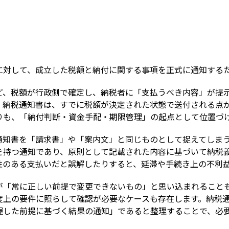
Term
に対して、成立した税額と納付に関する事項を正式に通知する
ど、税額が行政側で確定し、納税者に「支払うべき内容」が提
、納税通知書は、すでに税額が決定された状態で送付される点
りも、「納付判断・資金手配・期限管理」の起点として位置づ
通知書を「請求書」や「案内文」と同じものとして捉えてしま
を持つ通知であり、原則として記載された内容に基づいて納税
性のある支払いだと誤解したりすると、延滞や手続き上の不利
が「常に正しい前提で変更できないもの」と思い込まれること
度上の要件に照らして確認が必要なケースも存在します。納税
握した前提に基づく結果の通知」であると整理することで、必