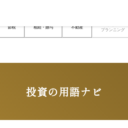
ライフ

節税
相続・贈与
不動産
プランニング
投資の用語ナビ