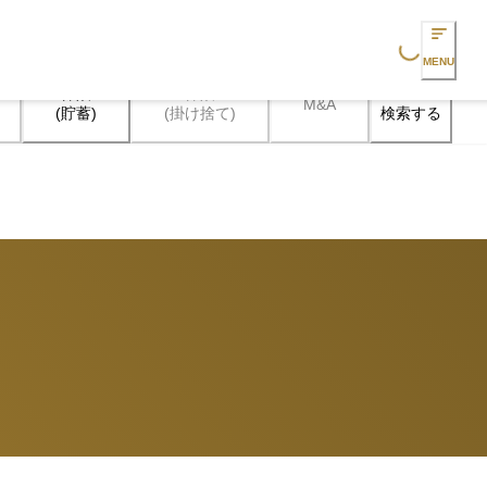
Loading...
MENU
保険

保険

M&A
検索する
(貯蓄)
(掛け捨て)