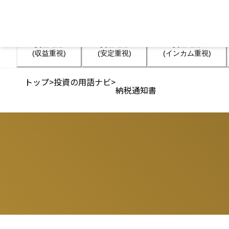
資産運用

資産運用

資産運用

(収益重視)
(安定重視)
(インカム重視)
トップ
>
投資の用語ナビ
>
納税通知書