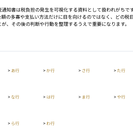
税通知書は税負担の発生を可視化する資料として扱われがちで
金額の多寡や支払い方法だけに目を向けるのではなく、どの税
とが、その後の判断や行動を整理するうえで重要になります。
>
あ行
>
か行
>
さ行
>
た行
>
な行
>
は行
>
ま行
>
や行
>
ら行
>
わ行