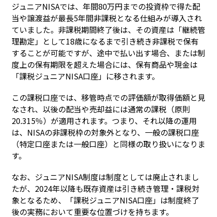
ジュニアNISAでは、年間80万円までの投資枠で得た配
当や譲渡益が最長5年間非課税となる仕組みが導入され
ていました。非課税期間終了後は、その資産は「継続管
理勘定」として18歳になるまで引き続き非課税で保有
することが可能ですが、途中で払い出す場合、または制
度上の保有期限を超えた場合には、保有商品や現金は
「課税ジュニアNISA口座」に移されます。
この課税口座では、移管時点での評価額が取得価額と見
なされ、以後の配当や売却益には通常の課税（原則
20.315％）が適用されます。つまり、それ以降の運用
は、NISAの非課税枠の対象外となり、一般の課税口座
（特定口座または一般口座）と同様の取り扱いになりま
す。
なお、ジュニアNISA制度は制度としては廃止されまし
たが、2024年以降も既存資産は引き続き管理・課税対
象となるため、「課税ジュニアNISA口座」は制度終了
後の実務において重要な位置づけを持ちます。