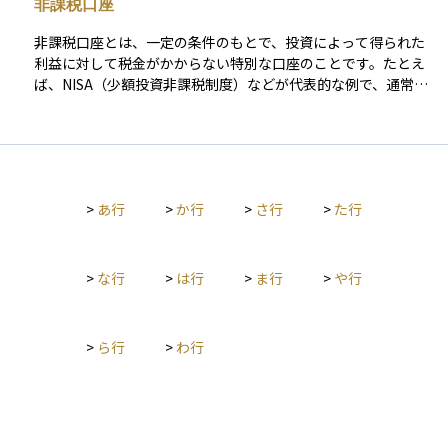
非課税口座
5%の税率が適用されます。 また、投資信託の売却益も譲渡所
得に分類されますが、分配金の一部は配当所得として課税され
非課税口座とは、一定の条件のもとで、投資によって得られた
る場合があります。税制上の優遇措置として、NISA（少額投資
利益に対して税金がかからない特別な口座のことです。たとえ
非課税制度）や居住用不動産の3000万円特別控除などがあり、
ば、NISA（少額投資非課税制度）などが代表的な例で、通常で
適用条件を理解することが重要です。 資産運用においては、売
あれば株式や投資信託の配当金や売却益には約20％の税金がか
却のタイミングや税制の影響を考慮し、適切な税対策を行うこ
かりますが、非課税口座内での取引であればその税金が免除さ
とが求められます。
れます。この制度は、投資を始める人のハードルを下げ、長期
的な資産形成を促すために設けられています。初心者が資産運
用を行う際にも、まずこのような非課税のメリットを活用する
>
あ行
>
か行
>
さ行
>
た行
ことが、効率的な資産形成への第一歩となります。
>
な行
>
は行
>
ま行
>
や行
>
ら行
>
わ行