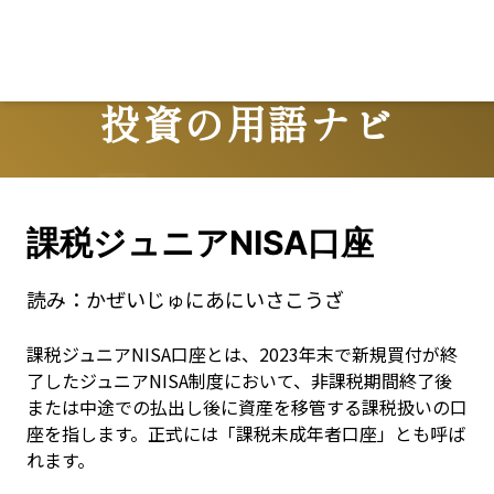
Lo
投資の用語ナビ
Terms
課税ジュニアNISA口座
読み：
かぜいじゅにあにいさこうざ
課税ジュニアNISA口座とは、2023年末で新規買付が終
了したジュニアNISA制度において、非課税期間終了後
または中途での払出し後に資産を移管する課税扱いの口
座を指します。正式には「課税未成年者口座」とも呼ば
れます。