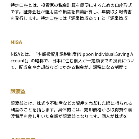
税運用を継続できますが、追加買付には制限がある点に注意が
特定口座とは、投資家の税金計算を簡便にするための口座形式
必要です。
です。証券会社が運用益や損益を自動計算し、年間取引報告書
を発行します。特定口座には「源泉徴収あり」と「源泉徴収な
し」の2種類があり、「源泉徴収あり」を選択すれば、税金が取
引時点で自動的に納付されます。これにより、確定申告が不要
になるため、多くの投資家に利用されています。ただし、損益
NISA
通算や損失の繰越控除を行う場合は確定申告が必要です。
NISAとは、「少額投資非課税制度(Nippon Individual Saving A
ccount)」の略称で、日本に住む個人が一定額までの投資につい
て、配当金や売却益などにかかる税金が非課税になる制度で
す。通常、株式や投資信託などで得られる利益には約20％の税
金がかかりますが、NISA口座を使えばその税金がかからず、効
率的に資産形成を行うことができます。2024年からは新しいNI
譲渡益
SA制度が始まり、「つみたて投資枠」と「成長投資枠」の2つ
を併用できる仕組みとなり、非課税期間も無期限化されまし
譲渡益とは、株式や不動産などの資産を売却した際に得られる
た。年間の投資枠や口座の開設先は決められており、原則とし
利益のことを指します。具体的には、売却価格から取得費や譲
て1人1口座しか持てません。NISAは投資初心者にも利用しやす
渡費用を差し引いた金額が譲渡益となります。個人が株式を売
い制度として広く普及しており、長期的な資産形成を支援する
却して利益を得た場合、通常は譲渡所得として申告分離課税
国の税制優遇措置のひとつです。
（税率20.315%）の対象になります。不動産の場合、所有期間
が5年以下の短期譲渡は税率39.63%、5年超の長期譲渡は20.31