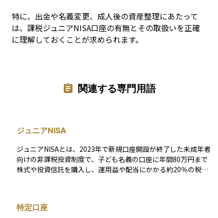
特に、出金や名義変更、成人後の資産整理にあたって
は、課税ジュニアNISA口座の有無とその取扱いを正確
に理解しておくことが求められます。
関連する専門用語
ジュニアNISA
ジュニアNISAとは、2023年で新規口座開設が終了した未成年者
向けの非課税投資制度で、子ども名義の口座に年間80万円まで
株式や投資信託を購入し、運用益や配当にかかる約20％の税金
を非課税にできる仕組みです。 正式名称は「未成年者少額投資
非課税制度」で、2016年に導入されました。親や祖父母が子ど
もの将来資金を準備する手段として利用されてきましたが、20
特定口座
24年以降は新NISAへ一本化されています。既存口座は当面非課