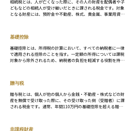
相続税とは、人が亡くなった際に、その人の財産を配偶者や子
どもなどの相続人が受け継いだときに課される税金です。対象
となる財産には、預貯金や不動産、株式、貴金属、事業用資産
などが含まれ、相続財産の合計額が一定の基準額を超えると課
税対象となります。 相続税には、「3,000万円＋600万円×法定
相続人の数」で計算される基礎控除があり、この範囲内であれ
基礎控除
ば原則として税金はかかりません。しかし、資産規模が大きい
場合や相続人の数が少ない場合には、課税対象となり、10％〜
基礎控除とは、所得税の計算において、すべての納税者に一律
55％の累進税率が適用されます。 さらに、相続税にはさまざま
で適用される控除のことを指す。一定額の所得については課税
な非課税枠や控除制度が設けられており、これらを適切に活用
対象から除外されるため、納税者の負担を軽減する役割を持
することで税負担を抑えることが可能です。代表的な制度には
つ。所得に応じて控除額が変動する場合もあり、申告不要で自
以下のようなものがあります。 - 生命保険金の非課税枠：法定
動適用される。
相続人1人あたり500万円まで非課税 - 死亡退職金の非課税枠：
生命保険と同様に1人あたり500万円まで非課税 - 債務控除：被
贈与税
相続人に借入金などの債務があった場合、その金額を控除可能
- 葬式費用の控除：通夜・葬儀などにかかった費用は、相続財
贈与税とは、個人が他の個人から金銭・不動産・株式などの財
産から差し引くことができる また、配偶者には配偶者の税額軽
産を無償で受け取った際に、その受け取った側（受贈者）に課
減（1億6,000万円または法定相続分まで非課税）が認められて
される税金です。通常、年間110万円の基礎控除を超える贈与
おり、適切に遺産分割を行えば、税額を大幅に減らすことがで
に対して課税され、超過分に応じた累進税率が適用されます。
きます。 相続税は、財産の種類や分割の仕方、受け取る人の立
この制度は、資産の無税移転を防ぎ、相続税との整合性を保つ
場によって税額が大きく変動するため、生前からの対策が非常
ことを目的として設けられています。特に、親から子へ計画的
非課税財産
に重要です。生命保険や不動産の活用、資産の組み替えなどを