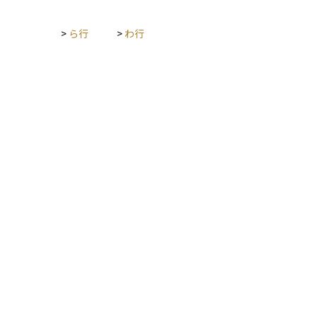
>
ら行
>
わ行