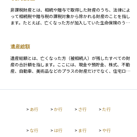
に資産を移転する際には活用されることが多く、教育資金や住
通じて、相続税評価額をコントロールすることが、家族への負
宅取得資金などに関しては、一定の条件を満たすことで非課税
非課税財産とは、相続や贈与で取得した財産のうち、法律によ
担を減らし、スムーズな資産承継を実現するための鍵となりま
となる特例もあります。 なお、現在は「暦年課税」と「相続時
って相続税や贈与税の課税対象から除かれる財産のことを指し
す。
精算課税」の2制度が併存していますが、政府は近年、相続税と
ます。たとえば、亡くなった方が加入していた生命保険のう
贈与税の一体化を含めた制度改正を検討しており、将来的に制
ち、一定の条件を満たすものは非課税扱いとなり、相続税の計
度の選択肢や非課税枠、課税タイミングが見直される可能性が
算に含まれません。 また、仏壇や墓地などの礼拝用具も文化
あります。 こうした背景からも、贈与税は単なる一時的な贈与
的・宗教的な配慮から非課税とされています。さらに、国や地
の問題にとどまらず、長期的な資産承継や相続対策の設計に深
遺産総額
方自治体からの給付金、公益法人への寄付、一定額までの死亡
く関わる重要な制度です。税制の動向を踏まえた上で、専門家
退職金なども非課税財産に該当します。 これらの非課税財産を
と連携しながら最適な活用方法を検討することが求められま
遺産総額とは、亡くなった方（被相続人）が残したすべての財
正しく理解しておくことで、相続税の負担を軽減し、円滑な資
す。
産の合計額を指します。ここには、現金や預貯金、株式、不動
産承継につなげることができます。ただし、非課税の条件や上
産、自動車、美術品などのプラスの財産だけでなく、住宅ロー
限があるため、事前に制度をしっかり確認しておくことが大切
ンや借金といったマイナスの財産も含まれます。 相続税を計算
です。
する際には、この遺産総額が出発点となり、誰がどれだけ相続
するか、また、どのような控除が適用されるかによって、最終
的な課税額が決まります。たとえば、「基礎控除」や「配偶者
控除」などの制度を活用すれば、課税対象額を大きく減らすこ
>
あ行
>
か行
>
さ行
>
た行
とも可能です。相続の手続きや相続税の申告を正確に行うため
には、まずこの遺産総額を正しく把握することが非常に重要で
す。
>
な行
>
は行
>
ま行
>
や行