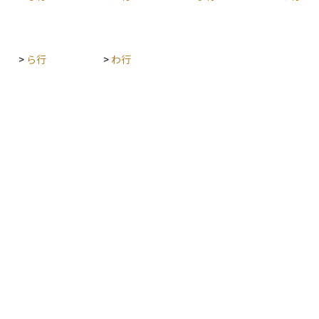
>
ら行
>
わ行