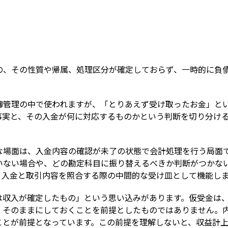
Term
の、その性質や帰属、処理区分が確定しておらず、一時的に負
簿管理の中で使われますが、「とりあえず受け取ったお金」と
事実と、その入金が何に対応するものかという判断を切り分け
な場面は、入金内容の確認が未了の状態で会計処理を行う局面
いない場合や、どの勘定科目に振り替えるべきか判断がつかな
、入金と取引内容を照合する際の中間的な受け皿として機能し
は収入が確定したもの」という思い込みがあります。仮受金は
、そのままにしておくことを前提としたものではありません。
ことが前提となっています。この前提を理解しないと、収益計