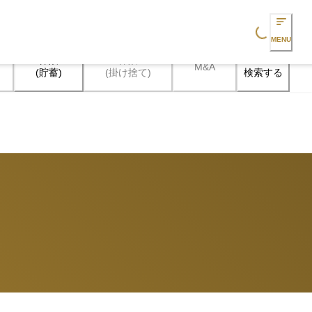
Loading...
MENU
保険

保険

M&A
検索する
(貯蓄)
(掛け捨て)