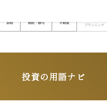
ライフ

節税
相続・贈与
不動産
プランニング
投資の用語ナビ