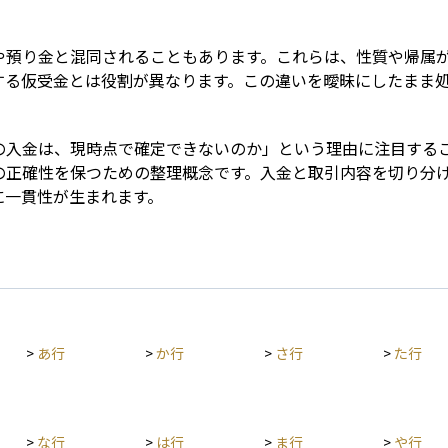
や預り金と混同されることもあります。これらは、性質や帰属
する仮受金とは役割が異なります。この違いを曖昧にしたまま
の入金は、現時点で確定できないのか」という理由に注目する
の正確性を保つための整理概念です。入金と取引内容を切り分
に一貫性が生まれます。
>
あ行
>
か行
>
さ行
>
た行
>
な行
>
は行
>
ま行
>
や行