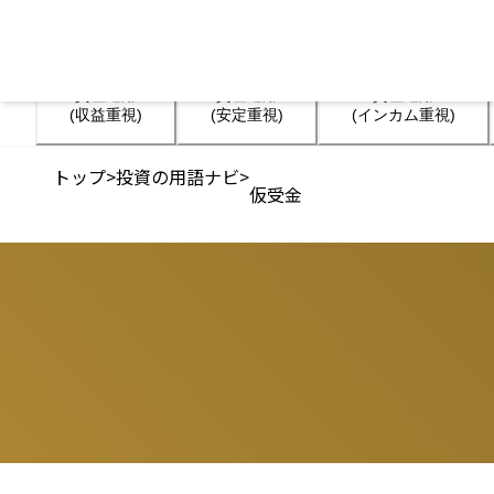
資産運用

資産運用

資産運用

(収益重視)
(安定重視)
(インカム重視)
トップ
>
投資の用語ナビ
>
仮受金