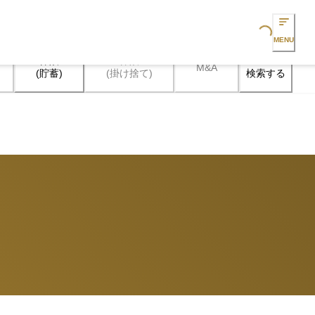
Loading...
MENU
保険

保険

M&A
検索する
(貯蓄)
(掛け捨て)