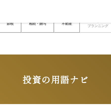
ライフ

節税
相続・贈与
不動産
プランニング
投資の用語ナビ