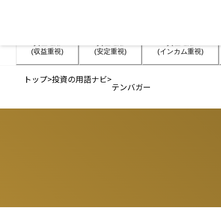
資産運用

資産運用

資産運用

(収益重視)
(安定重視)
(インカム重視)
トップ
>
投資の用語ナビ
>
テンバガー