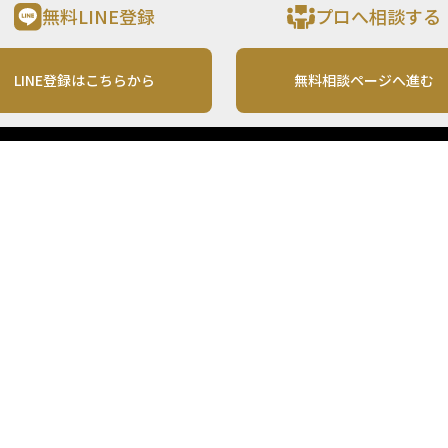
無料LINE登録
プロへ相談する
LINE登録はこちらから
無料相談ページへ進む
運営会社
利用規約
各種お問い合わせ
株式会社MONO Investment
プライバシーポリシー
コンテンツの二次利用
ンテンツは、情報の提供を目的としており、投資その他の行動を勧誘する目的で、作
投資の最終決定は、お客様ご自身でご判断いただきますようお願いいたします。 本
から入手したものですが、その情報源の確実性を保証したものではありません。 ま
があります。