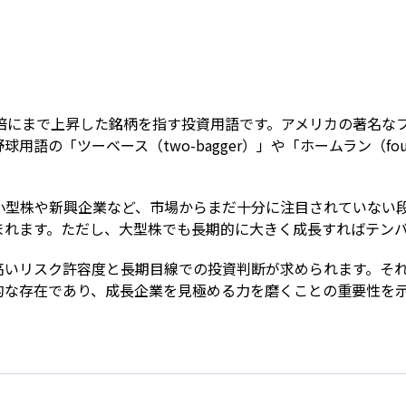
Term
0倍にまで上昇した銘柄を指す投資用語です。アメリカの著名な
語の「ツーベース（two-bagger）」や「ホームラン（four
。
小型株や新興企業など、市場からまだ十分に注目されていない
まれます。ただし、大型株でも長期的に大きく成長すればテン
高いリスク許容度と長期目線での投資判断が求められます。そ
的な存在であり、成長企業を見極める力を磨くことの重要性を