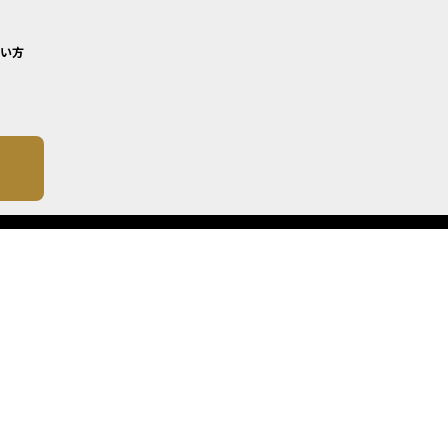
い方
について