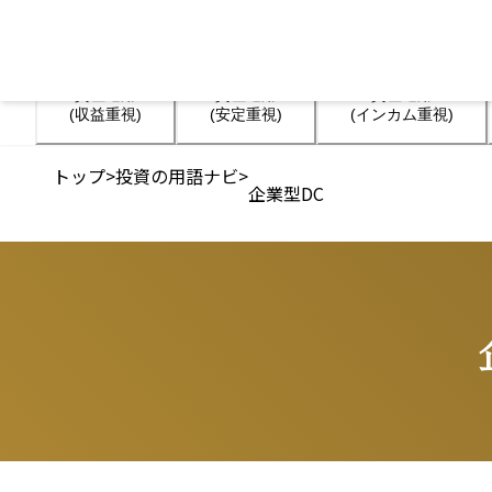
資産運用

資産運用

資産運用

(収益重視)
(安定重視)
(インカム重視)
トップ
>
投資の用語ナビ
>
企業型DC