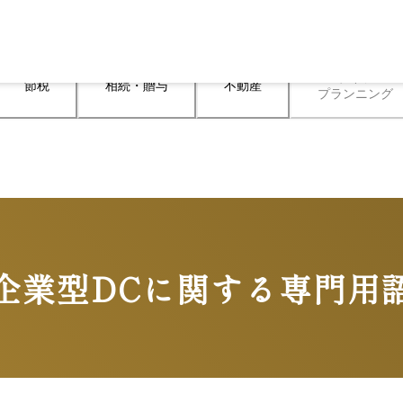
ライフ

節税
相続・贈与
不動産
プランニング
企業型DCに関する専門用