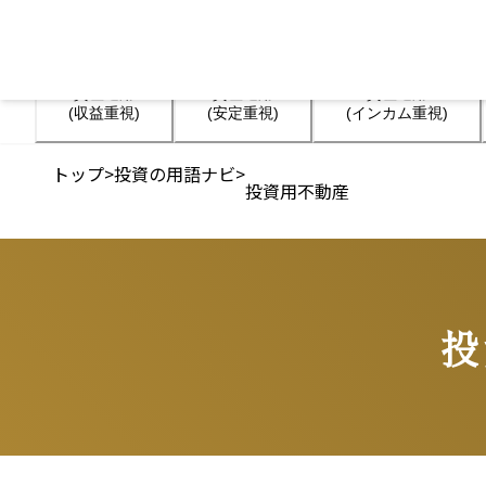
資産運用

資産運用

資産運用

(収益重視)
(安定重視)
(インカム重視)
トップ
>
投資の用語ナビ
>
投資用不動産
投