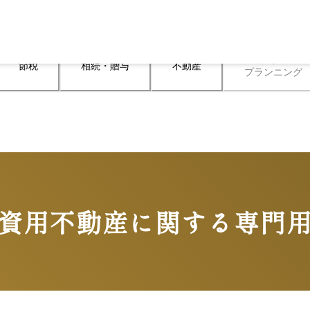
ライフ

節税
相続・贈与
不動産
プランニング
資用不動産に関する専門