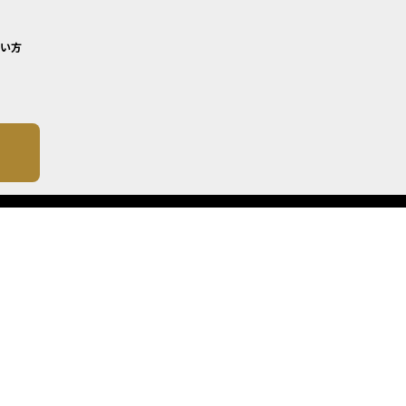
い方
について