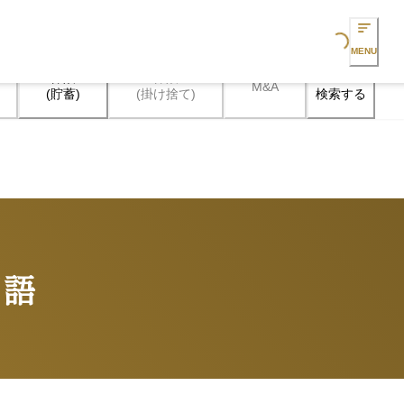
Loading...
MENU
保険

保険

M&A
検索する
(貯蓄)
(掛け捨て)
用語